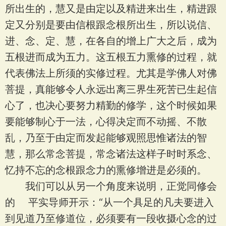
所出生的，慧又是由定以及精进来出生，精进跟
定又分别是要由信根跟念根所出生，所以说信、
进、念、定、慧，在各自的增上广大之后，成为
五根进而成为五力。这五根五力熏修的过程，就
代表佛法上所须的实修过程。尤其是学佛人对佛
菩提，真能够令人永远出离三界生死苦已生起信
心了，也决心要努力精勤的修学，这个时候如果
要能够制心于一法，心得决定而不动摇、不散
乱，乃至于由定而发起能够观照思惟诸法的智
慧，那么常念菩提，常念诸法这样子时时系念、
忆持不忘的念根跟念力的熏修增进是必须的。
我们可以从另一个角度来说明，正觉同修会
的 平实导师开示：“从一个具足的凡夫要进入
到见道乃至修道位，必须要有一段收摄心念的过