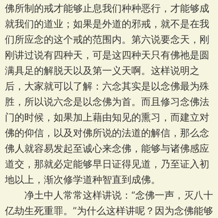
佛所制的戒才能够止息我们种种恶行，才能够成
就我们的道业；如果是外道的邪戒，就不是在我
们所应念的这个戒的范围内。第六说要念天，刚
刚讲过说有四种天，可是这四种天只有佛祂是圆
满具足的解脱天以及第一义天啊。这样说明之
后，大家就可以了解：六念其实是以念佛最为殊
胜，所以说六念是以念佛为首。而且修习念佛法
门的时候，如果加上藉由知见的熏习，而建立对
佛的仰信，以及对佛所说的法道的解信，那么念
佛人就容易发起至诚心来念佛，能够与诸佛感应
道交，那就必定能够早日证得见道，乃至证入初
地以上，渐次修学道种智直到成佛。
净土中人常常这样讲说：“念佛一声，灭八十
亿劫生死重罪。”为什么这样讲呢？因为念佛能够