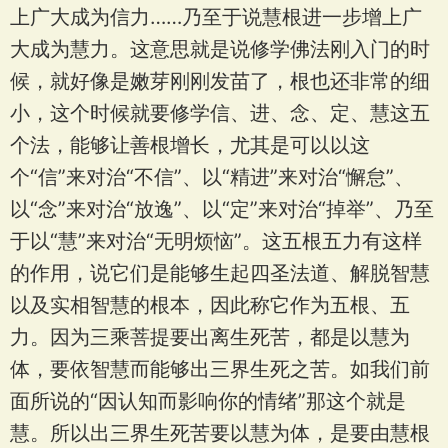
上广大成为信力……乃至于说慧根进一步增上广
大成为慧力。这意思就是说修学佛法刚入门的时
候，就好像是嫩芽刚刚发苗了，根也还非常的细
小，这个时候就要修学信、进、念、定、慧这五
个法，能够让善根增长，尤其是可以以这
个“信”来对治“不信”、以“精进”来对治“懈怠”、
以“念”来对治“放逸”、以“定”来对治“掉举”、乃至
于以“慧”来对治“无明烦恼”。这五根五力有这样
的作用，说它们是能够生起四圣法道、解脱智慧
以及实相智慧的根本，因此称它作为五根、五
力。因为三乘菩提要出离生死苦，都是以慧为
体，要依智慧而能够出三界生死之苦。如我们前
面所说的“因认知而影响你的情绪”那这个就是
慧。所以出三界生死苦要以慧为体，是要由慧根