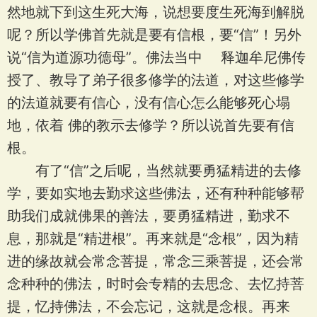
然地就下到这生死大海，说想要度生死海到解脱
呢？所以学佛首先就是要有信根，要“信”！另外
说“信为道源功德母”。佛法当中 释迦牟尼佛传
授了、教导了弟子很多修学的法道，对这些修学
的法道就要有信心，没有信心怎么能够死心塌
地，依着 佛的教示去修学？所以说首先要有信
根。
有了“信”之后呢，当然就要勇猛精进的去修
学，要如实地去勤求这些佛法，还有种种能够帮
助我们成就佛果的善法，要勇猛精进，勤求不
息，那就是“精进根”。再来就是“念根”，因为精
进的缘故就会常念菩提，常念三乘菩提，还会常
念种种的佛法，时时会专精的去思念、去忆持菩
提，忆持佛法，不会忘记，这就是念根。再来