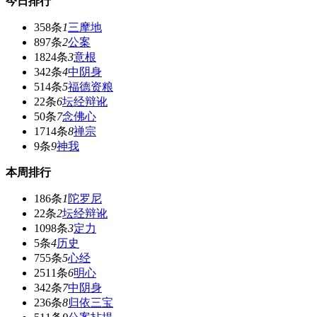
今日排行
358条
1
三摩地
897条
2
公案
1824条
3
意根
342条
4
中阴身
514条
5
福德资粮
22条
6
坛经辩讹
50条
7
念佛心
1714条
8
禅宗
9条
9
神我
本周排行
186条
1
陀罗尼
22条
2
坛经辩讹
1098条
3
定力
5条
4
历史
755条
5
心经
2511条
6
明心
342条
7
中阴身
236条
8
归依三宝