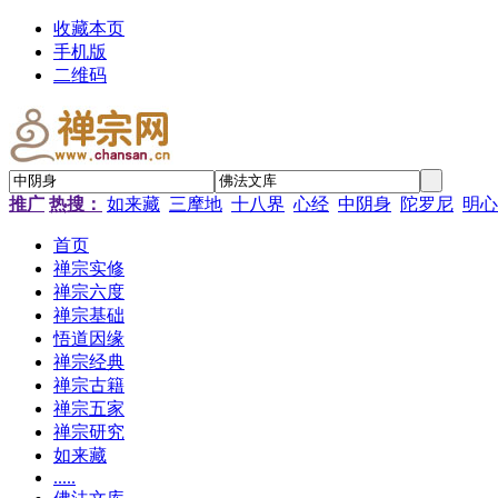
收藏本页
手机版
二维码
推广
热搜：
如来藏
三摩地
十八界
心经
中阴身
陀罗尼
明心
首页
禅宗实修
禅宗六度
禅宗基础
悟道因缘
禅宗经典
禅宗古籍
禅宗五家
禅宗研究
如来藏
.....