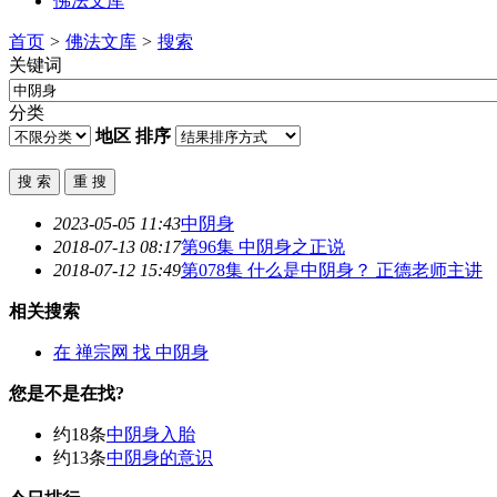
佛法文库
首页
>
佛法文库
>
搜索
关键词
分类
地区
排序
2023-05-05 11:43
中阴身
2018-07-13 08:17
第96集
中阴身
之正说
2018-07-12 15:49
第078集 什么是
中阴身
？ 正德老师主讲
相关搜索
在
禅宗网
找 中阴身
您是不是在找?
约18条
中阴身入胎
约13条
中阴身的意识