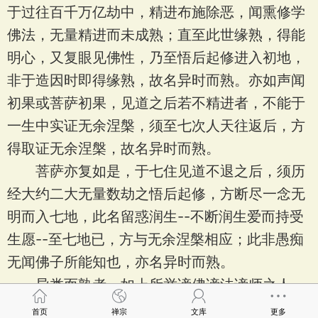
于过往百千万亿劫中，精进布施除恶，闻熏修学
佛法，无量精进而未成熟；直至此世缘熟，得能
明心，又复眼见佛性，乃至悟后起修进入初地，
非于造因时即得缘熟，故名异时而熟。亦如声闻
初果或菩萨初果，见道之后若不精进者，不能于
一生中实证无余涅槃，须至七次人天往返后，方
得取证无余涅槃，故名异时而熟。
菩萨亦复如是，于七住见道不退之后，须历
经大约二大无量数劫之悟后起修，方断尽一念无
明而入七地，此名留惑润生--不断润生爱而持受
生愿--至七地已，方与无余涅槃相应；此非愚痴
无闻佛子所能知也，亦名异时而熟。
异类而熟者，如上所举谤佛谤法谤师之人，
谤已不即受果，转入来世得地狱身、饿鬼身、傍
首页
禅宗
文库
更多