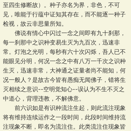
至四生修断故）。种子亦名为界，非色，不可
见，唯能于行蕴中证知其存在，而不能逐一种子
检视，故云非思量所知。
佛说有情心中闪过一念之间即有九十刹那，
每一刹那中之识种变易生灭为九百次，迅速非
常。灯泡之光明，每秒有六十次闪烁，吾人已不
能眼见分明，何况一念之中有八万一千次之识种
生灭，迅速非常，大神通之证量者尚不能知，何
况一般人？是故古今皆有愚痴无闻佛子，错将生
灭相续之意识--空明觉知心--误认为不生不灭之
中道心，背理违教，不解佛意。
前六识如是有识种流注生起，则此流注现象
将有维持连续运作之一段时间，此段时间维持流
注现象不断，即名为流注住。此类流注住现象皆