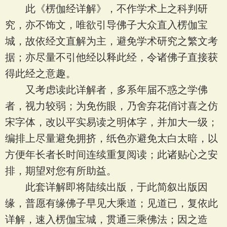
此《楞伽经详解》，不作学术上之科判研
究，亦不饰文，唯欲引导佛子大众直入楞伽宝
城，故依经文直解为主，避免学术研究之繁文考
据；亦尽量不引他经以释此经，令诸佛子直接获
得此经之意趣。
又考虑读此详解者，多系年届不惑之学佛
者，视力较弱；为免伤眼，乃舍弃花俏讨喜之仿
宋字体，改以平实易读之明体字，并加大一级；
编排上尽量避免拥挤，纸色亦避免太白太暗，以
方便年长者长时间连续重复阅读；此诸贴心之安
排，期望对您有所助益。
此套详解即将陆续出版，于此简叙出版因
缘，普愿有缘佛子早见大乘道；见道已，复依此
详解，速入楞伽宝城，贯通三乘佛法；因之造