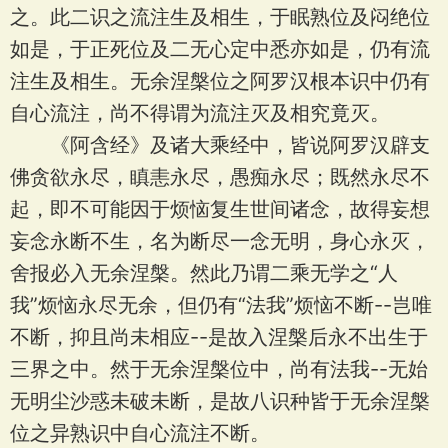
之。此二识之流注生及相生，于眠熟位及闷绝位
如是，于正死位及二无心定中悉亦如是，仍有流
注生及相生。无余涅槃位之阿罗汉根本识中仍有
自心流注，尚不得谓为流注灭及相究竟灭。
《阿含经》及诸大乘经中，皆说阿罗汉辟支
佛贪欲永尽，瞋恚永尽，愚痴永尽；既然永尽不
起，即不可能因于烦恼复生世间诸念，故得妄想
妄念永断不生，名为断尽一念无明，身心永灭，
舍报必入无余涅槃。然此乃谓二乘无学之“人
我”烦恼永尽无余，但仍有“法我”烦恼不断--岂唯
不断，抑且尚未相应--是故入涅槃后永不出生于
三界之中。然于无余涅槃位中，尚有法我--无始
无明尘沙惑未破未断，是故八识种皆于无余涅槃
位之异熟识中自心流注不断。