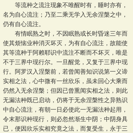
等流种之流注现象不唯醒时有，睡时亦有，
名为自心流注；乃至二乘无学入无余涅槃之中，
仍有自心流注。
有情眠熟之时，不因眠熟或长时昏迷三年而
使其烦恼业种消灭坏灭，为有自心流注，故能使
其等流种于阿赖耶识中流注不断而不坏灭，唯是
不于三界中现行尔。一旦醒觉，又复于三界中现
行。阿罗汉入涅槃前，若曾闻善知识说第一义谛
实相之法，心中微有一丝欣乐，虽未回心大乘而
仍然入无余涅槃；但因已曾熏闻实相之法，则此
无漏法种既已启动，仍将于无余涅槃性之异熟识
中自心流注，有朝一日必使此一无漏法种起用，
令末那识种现行，则必忽然渐生中阴；中阴身具
已，便因欣乐实相究竟之法，而复受生，永于三