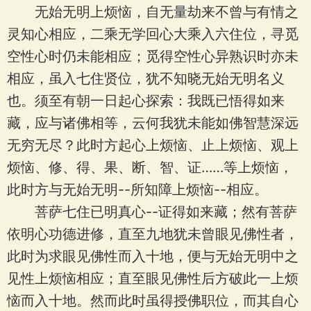
无始无明上烦恼，自无量劫来不曾与有情之
灵知心相应，二乘无学回心大乘入六住位，寻觅
空性心时仍未能相应；觅得空性心异熟识时亦未
相应，虽入七住贤位，犹不知晓无始无明名义
也。须至有朝一日起心探索：我既已悟得如来
藏，应与诸佛相等，云何我犹未能如佛智慧深远
无穷无尽？此时方起心上烦恼、止上烦恼、观上
烦恼、修、得、果、断、智、证……等上烦恼，
此时方与无始无明--所知障上烦恼--相应。
菩萨七住已明真心--证得如来藏；然有菩萨
依明心功德进修，直至九地犹未曾眼见佛性者，
此时为求眼见佛性而入十地，便与无始无明中之
见性上烦恼相应；直至眼见佛性后方破此一上烦
恼而入十地。然而此时虽得授佛职位，而其自心