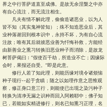
界之中行菩萨道直至成佛。是故无余涅槃之中亦
有自心流注，而无流注相生。
凡夫有情不解此理，偷偷造诸恶业，以为人
皆不知（其实鬼神皆知）；殊不知造恶业后，其
业种落谢回到根本识中，永持不坏，为有自心流
注故；唯有其后就彼恶业善为忏悔补救，方能经
由新善业之熏习转换旧恶业种子而消除，是故龙
树菩萨偈曰︰“假使百千劫，所造业不亡；因缘际
会时，果报还自受。”即是此意。
修行人若了知此理，则能历缘对境令诸烦恼
种子现行--起于贪瞋；随之以如理作意之思惟观
察，修正身口意三行，则能使已出现之染污种子
转换为清净无漏之识种而回入阿赖耶中；佛子知
已，若能如实精进修行，则名已知熏习正理，名