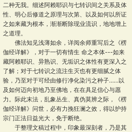
二种无我。细述阿赖耶识与七转识间之关系及体
性、明心后修道之原理与次第、以及如何以所证
之如来藏为根本，渐渐断除现业流识，地地增上
之道理。
佛法知见浅薄如余，详阅余师重写后之《楞
伽经详解》，对于一切有情生 命之本体---如来
藏阿赖耶识、异熟识、无垢识之体性有更深入之
了解；对于七转识之流注生灭也有更细腻之体
验，乃至对于可经由修行净化染污之种子……以
及如何迈向初地乃至佛地，在在具足信心与愿
力。际此末法，乱象丛生、真伪莫辨之际，《楞
伽经详解》问世，必有力挽狂澜之效，得以护持
宗门正法日益光大，免于断绝。
于整理文稿过程中，印象最深刻者，乃是其