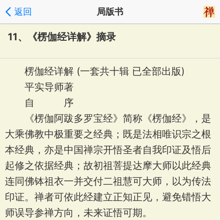
返回
局版书
11、《楞伽经详解》摘录
楞伽经详解 (一套共十辑 已全部出版)
平实导师著
自 序
《楞伽阿跋多罗宝经》简称《楞伽经》，是
大乘佛教中极重要之经典；既是法相唯识宗之根
本经典，亦是中国禅宗开悟圣者自我印证及悟后
起修之依据经典；故初祖菩提达摩大师以此经典
连同佛钵祖衣一并交付二祖慧可大师，以为传法
印证。禅者可依此经建立正知正见，避免错悟大
师误导参禅方向，未来证悟可期。