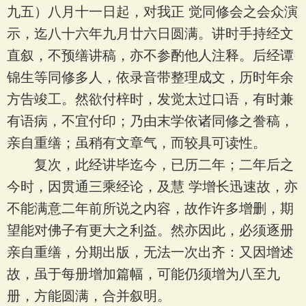
九五）八月十一日起，对我正 觉同修会之会众演
示，迄八十六年九月廿六日圆满。讲时手持经文
直叙，不预缮讲稿，亦不参酌他人注释。后经谭
锦生等同修多人，依录音带整理成文，历时年余
方告竣工。然欲付梓时，发觉太过口语，有时兼
有语病，不宜付印；乃由末学依诸同修之誊稿，
亲自重缮；虽稍有文章气，而较具可读性。
复次，此经讲毕迄今，已历二年；二年后之
今时，因贯通三乘经论，及慧 学增长迅速故，亦
不能满意二年前所说之内容，故作许多增删，期
望能对佛子有更大之利益。然亦因此，必须逐册
亲自重缮，分期出版，无法一次出齐：又因增述
故，虽于每册增加篇幅，可能仍须增为八至九
册，方能圆满，合并叙明。