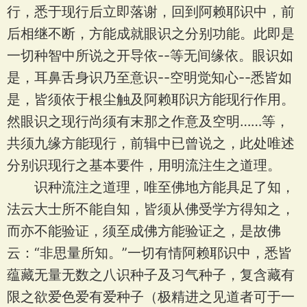
行，悉于现行后立即落谢，回到阿赖耶识中，前
后相继不断，方能成就眼识之分别功能。此即是
一切种智中所说之开导依--等无间缘依。眼识如
是，耳鼻舌身识乃至意识--空明觉知心--悉皆如
是，皆须依于根尘触及阿赖耶识方能现行作用。
然眼识之现行尚须有末那之作意及空明……等，
共须九缘方能现行，前辑中已曾说之，此处唯述
分别识现行之基本要件，用明流注生之道理。
识种流注之道理，唯至佛地方能具足了知，
法云大士所不能自知，皆须从佛受学方得知之，
而亦不能验证，须至成佛方能验证之，是故佛
云：“非思量所知。”一切有情阿赖耶识中，悉皆
蕴藏无量无数之八识种子及习气种子，复含藏有
限之欲爱色爱有爱种子（极精进之见道者可于一