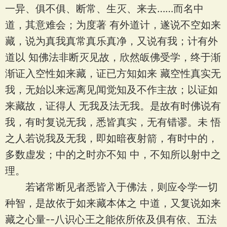
一异、俱不俱、断常、生灭、来去……而名中
道，其意难会；为度著 有外道计，遂说不空如来
藏，说为真我真常真乐真净，又说有我；计有外
道以 知佛法非断灭见故，欣然皈佛受学，终于渐
渐证入空性如来藏，证已方知如来 藏空性真实无
我，无始以来远离见闻觉知及不作主故；以证如
来藏故，证得人 无我及法无我。是故有时佛说有
我，有时复说无我，悉皆真实，无有错谬。未 悟
之人若说我及无我，即如暗夜射箭，有时中的，
多数虚发；中的之时亦不知 中，不知所以射中之
理。
若诸常断见者悉皆入于佛法，则应令学一切
种智，是故依于如来藏本体之 中道，又复说如来
藏之心量--八识心王之能依所依及俱有依、五法