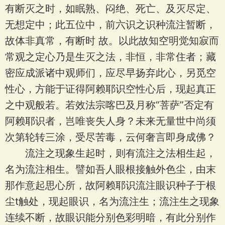
有断灭之时，如眠熟、闷绝、死亡、及灭尽定、
无想定中；此五位中，前六识之识种流注暂断，
故体非真常，有断时 故。以此故知空明觉知寂而
常观之定心乃是生灭之法，非恒，非常住者；藏
密应成派诸中观师们，应尽早扬弃此心，另觅空
性心，方能于证得阿赖耶识空性心后，现起真正
之中观般若。若效法宗喀巴及月称“菩萨”否定有
阿赖耶识者，岂唯丧失人身？未来无量世中尚须
次第轮转三涂，受尽苦毒，云何奢言即身成佛？
流注之现象生起时，则有流注之法相生起，
名为流注相生。譬如吾人眼根接触外色尘，由末
那作意起思心所，故阿赖耶识流注眼识种子于根
尘t触处，现起眼识，名为流注生；流注生之现象
连续不断，故眼识能分别色彩明暗，有此分别作