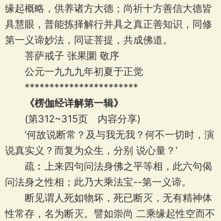
缘起概略，供养诸方大德；尚祈十方善信大德皆
具慧眼，普能拣择解行并具之真正善知识，同修
第一义谛妙法，同证菩提，共成佛道。
菩萨戒子 张果圜 敬序
公元一九九九年初夏于正觉
***********************
《楞伽经详解第一辑》
(第312~315页 内容分享)
‘何故说断常？及与我无我？何不一切时，演
说真实义？而复为众生，分别 说心量？’
疏︰上来四句问法身佛之平等相，此六句偈
问法身之性相；此乃大乘法宝--第一义谛。
断见谓人死如物坏，死已断灭，无有精神体
性常存，名为断灭。譬如崇尚 二乘缘起性空而不