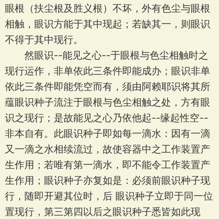
眼根（扶尘根及胜义根）不坏，外有色尘与眼根
相触，眼识方能于其中现起；若缺其一，则眼识
不得于其中现行。
然眼识--能见之心--于眼根与色尘相触时之
现行运作，非单依此三条件即能成办；眼识非单
依此三条件即能凭空而有，须由阿赖耶识将其所
蕴眼识种子流注于眼根与色尘相触之处，方有眼
识之现行；是故能见之心乃依他起--缘起性空--
非本自有。此眼识种子即如每一滴水：因有一滴
又一滴之水相续流过，故使容器中之工作装置产
生作用；若唯有第一滴水，即不能令工作装置产
生作用；眼识种子亦复如是：必须前眼识种子现
行，随即开避其位时，后 眼识种子立即于同一位
置现行，第三第四以后之眼识种子悉皆如此现