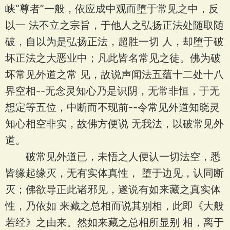
峡“尊者”一般，依应成中观而堕于常见之中，反
以一 法不立之宗旨，于他人之弘扬正法处随取随
破，自以为是弘扬正法，超胜一切 人，却堕于破
坏正法之大恶业中；凡此皆名常见之徒。佛为破
坏常见外道之常 见，故说声闻法五蕴十二处十八
界空相--无念灵知心乃是识阴，无常非恒，于无
想定等五位，中断而不现前--令常见外道知晓灵
知心相空非实，故佛方便说 无我法，以破常见外
道。
破常见外道已，未悟之人便认一切法空，悉
皆缘起缘灭，无有实体真性， 堕于边见，认同断
灭；佛欲导正此诸邪见，遂说有如来藏之真实体
性，乃依如 来藏之总相而说其别相，此即《大般
若经》之由来。然如来藏之总相所显别 相，离于