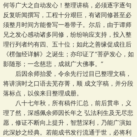
何等广大之自动发心！整理讲稿，必须逐字逐句
反复听闻撰写，工程十分艰巨，有诸同修甚至必
须整月时间方能誊写一卷带子。尔后，由于谭师
兄之发心感动诸多同修，纷纷响应支持，投入整
理行列者约有四、五十位；如此之善缘促成往后
《楞伽经详解》之诞生；亦印证了“菩萨发心，如
影随形；一念慈悲，成就广大佛事。”
后因余师抬爱，令余先行过目已整理文稿，
将讲演时之口语去芜存菁，顺 成文字稿，并分段
落标点，以俟来日整理成册。
八十七年秋，所有稿件汇总，前后贯串，义
理了然，深感佩余师因长年之 弘法利生及无尽悲
愿，修证不断向上提升，智慧深利，乃能广演如
此深妙之经典。若能成书发行流通于世，必将利