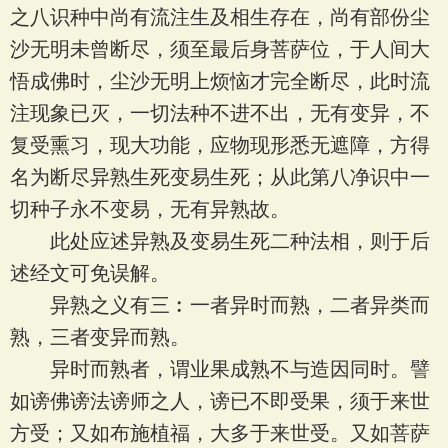
之八识种中尚有流注生及相生存在，尚有部份尘
沙无明未曾断尽，须至最后身菩萨位，于人间大
悟成佛时，尘沙无明上烦恼才完全断尽，此时流
注现象已灭，一切法种不进不出，无有变异，不
复受熏习，现大功能，应物现形悉无遮障，方得
名为断尽异熟生死变易生死；从此第八净识中一
切种子永不变易，无有异熟故。
此处应述异熟及变易生死二种法相，则于后
述经文可免误解。
异熟之义有三︰一者异时而熟，二者异类而
熟，三者变异而熟。
异时而熟者，谓业果成熟不与造因同时。譬
如谤佛谤法谤师之人，谤已不即受果，须于来世
方受；又如布施植福，大多于来世受。又如菩萨