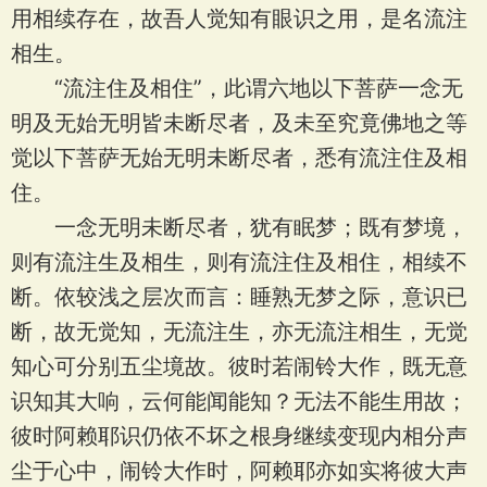
用相续存在，故吾人觉知有眼识之用，是名流注
相生。
“流注住及相住”，此谓六地以下菩萨一念无
明及无始无明皆未断尽者，及未至究竟佛地之等
觉以下菩萨无始无明未断尽者，悉有流注住及相
住。
一念无明未断尽者，犹有眠梦；既有梦境，
则有流注生及相生，则有流注住及相住，相续不
断。依较浅之层次而言：睡熟无梦之际，意识已
断，故无觉知，无流注生，亦无流注相生，无觉
知心可分别五尘境故。彼时若闹铃大作，既无意
识知其大响，云何能闻能知？无法不能生用故；
彼时阿赖耶识仍依不坏之根身继续变现内相分声
尘于心中，闹铃大作时，阿赖耶亦如实将彼大声