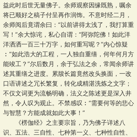
益此时后世无量佛子。余师观察因缘既熟，嘱余
将已顺好之稿子付呈再作润饰。不意时经二月，
余师阅后竟谓余曰：“以前讲得太浅了，我打算重
写！”余大惊诧，私心自谓：“阿弥陀佛！如此洋
洋洒洒一百三十万字，如何重写呢？”内心惊疑
︰“如此浩大的工程，一人独自重缮，何年何月方
能竣工？”尔后数月，余于弘法之余，常闻余师讲
述其重缮之进度。累牍长篇竟然改头换面，一改
口语讲述之冗长繁复，转化成精湛洗炼之文字；
不仅文词更为流畅明确，法义之陈述更是深入井
然，令人叹为观止。不禁感叹︰“需要何等的悲心
与智慧？方能成就如此大事！”
《楞伽经》之主要宗旨，乃为佛子详述八
识、五法、三自性、七种第一义、七种性自性、