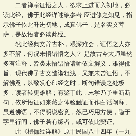
二者禅宗证悟之人，欲求上进而入初地，必
读此经。佛于此经详述破参者 应进修之知见，指
示佛子依此升进初地，成真佛子，是名实义菩
萨，是故悟者必读此经。
然此经典文辞古朴，艰深难会，证悟之人亦
多不解，何况未悟错悟之人？ 是故古今大师虽然
多有注释，皆类未悟错悟诸师依文解义，难得佛
旨。现代佛子古文造诣粗浅，又兼未曾证悟，不
解佛意，以致发心印经之时，断句错误之处极
多，读者转更难解；有鉴于此，末学乃予重新断
句，依所悟证如来藏之体验触证而作白话阐释。
虽遵佛语，不得明说密意，然已巧用方便，隐于
字里行间，佛子若有缘者，或可依此契证。
此《楞伽经详解》原于民国八十四年（一九