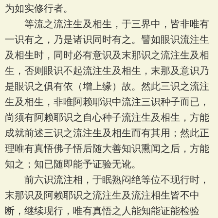
为如实修行者。
等流之流注生及相生，于三界中，皆非唯有
一识有之，乃是诸识同时有之。譬如眼识流注生
及相生时，同时必有意识及末那识之流注生及相
生，否则眼识不起流注生及相生，末那及意识乃
是眼识之俱有依（增上缘）故。然此三识之流注
生及相生，非唯阿赖耶识中流注三识种子而已，
尚须有阿赖耶识之自心种子流注生及相生，方能
成就前述三识之流注生及相生而有其用；然此正
理唯有真悟佛子悟后随大善知识熏闻之后，方能
知之；知已随即能予证验无讹。
前六识流注相，于眠熟闷绝等位不现行时，
末那识及阿赖耶识之流注生及流注相生皆不中
断，继续现行，唯有真悟之人能知能证能检验