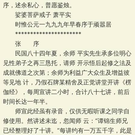
序，述余私心，普愿鉴烛。
娑婆菩萨戒子 萧平实
时惟公元一九九九年早春序于顽嚣居
**********************
张 序
民国八十四年夏，余师 平实先生承多位明心
见性弟子之再三恳托，请师 开示悟后起修之法及
成就佛道之次第；余师为利益广大众生及增益彼
等见地 计，乃假石牌某精舍及正觉讲堂开讲《楞
伽经》，每周宣讲二小时，合计八十七讲，前后
时间长达一年半。
师宣此经虽有录音，仅供无暇听课之同学自
修使用。然讲述未迄，忽闻师 云：“谭锦生师兄
已经整理好了十讲。”每讲约有一万五千字，此是