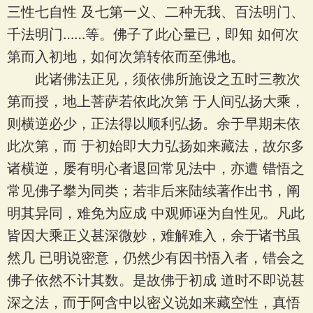
三性七自性 及七第一义、二种无我、百法明门、
千法明门……等。佛子了此心量已，即知 如何次
第而入初地，如何次第转依而至佛地。
此诸佛法正见，须依佛所施设之五时三教次
第而授，地上菩萨若依此次第 于人间弘扬大乘，
则横逆必少，正法得以顺利弘扬。余于早期未依
此次第，而 于初始即大力弘扬如来藏法，故尔多
诸横逆，屡有明心者退回常见法中，亦遭 错悟之
常见佛子攀为同类；若非后来陆续著作出书，阐
明其异同，难免为应成 中观师诬为自性见。凡此
皆因大乘正义甚深微妙，难解难入，余于诸书虽
然几 已明说密意，仍然少有因书悟入者，错会之
佛子依然不计其数。是故佛于初成 道时不即说甚
深之法，而于阿含中以密义说如来藏空性，真悟