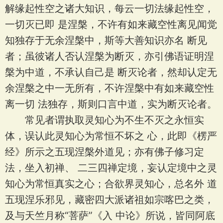
解缘起性空之诸大知识，每云一切法缘起性空，
一切灭已即 是涅槃，不许有如来藏空性离见闻觉
知独存于无余涅槃中，斯等大善知识亦名 断见
者；虽彼诸人否认涅槃为断灭，亦引佛语证明涅
槃为中道，不承认自己是 断灭论者，然却认定无
余涅槃之中一无所有，不许涅槃中有如来藏空性
离一切 法独存，斯则口言中道，实为断灭论者。
常见者谓执取灵知心为不生不灭之永恒实
体，误认此灵知心为常恒不坏之 心，此即《楞严
经》所示之五现涅槃外道见；亦有佛子修习定
法，坐入初禅、 二三四禅定境，妄认定境中之灵
知心为常恒真实之心；合欲界灵知心，总名外 道
五现涅乐邪见，藏密四大派诸祖如宗喀巴之类，
及与天竺月称“菩萨”《入 中论》所说，皆同阿底