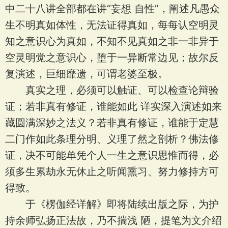
中二十八讲全部都在讲“妄想 自性”，阐述凡愚众
生不明真如体性，无法证得真如，每每认空明灵
知之意识心为真如，不知不见真如之非一非异于
空灵明觉之意识心，堕于一异断常边见；故尔反
复演述，巨细靡遗，可谓老婆至极。
真实之理，必须可以触证、可以检查论辩验
证；若非真有修证，谁能如此 详实深入演述如来
藏圆满深妙之法义？若非真有修证，谁能于定慧
二门作如此条理分明、义理了然之剖析？佛法修
证，决不可能单凭个人一生之意识思惟而得，必
须多生累劫永无休止之听闻熏习、努力修持方可
得致。
于《楞伽经详解》即将陆续出版之际，为护
持余师弘扬正法故，乃不揣浅 陋，提笔为文介绍