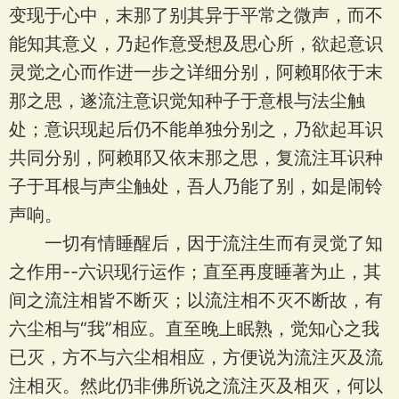
变现于心中，末那了别其异于平常之微声，而不
能知其意义，乃起作意受想及思心所，欲起意识
灵觉之心而作进一步之详细分别，阿赖耶依于末
那之思，遂流注意识觉知种子于意根与法尘触
处；意识现起后仍不能单独分别之，乃欲起耳识
共同分别，阿赖耶又依末那之思，复流注耳识种
子于耳根与声尘触处，吾人乃能了别，如是闹铃
声响。
一切有情睡醒后，因于流注生而有灵觉了知
之作用--六识现行运作；直至再度睡著为止，其
间之流注相皆不断灭；以流注相不灭不断故，有
六尘相与“我”相应。直至晚上眠熟，觉知心之我
已灭，方不与六尘相相应，方便说为流注灭及流
注相灭。然此仍非佛所说之流注灭及相灭，何以