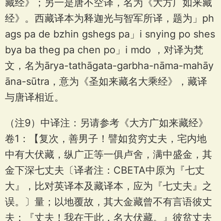
藏经》；另一是唐不空译，名为《大方广如来藏
经》。西藏译本为释迦光与智军所译，题为」ph
ags pa de bzhin gshegs pa」i snying po shes
bya ba theg pa chen po」i mdo ，对译为梵
文，名为ārya-tathāgata-garbha-nāma-mahāy
āna-sūtra，意为《圣如来藏名大乘经》，藏译
与唐译相近。
（注9）中译注：另请参考《大方广如来藏经》
卷1：【复次，善男子！譬如贫穷丈夫，宅内地
中有大伏藏，纵广正等一俱卢舍，满中盛金，其
金下深七丈夫〔译者注：CBETA中原为『七丈
大』，比对英译本及藏译本，应为『七丈夫』之
误。〕量；以地覆故，其大金藏曾不有言语彼丈
夫：『丈夫！我在于此，名大伏藏。』彼贫丈夫