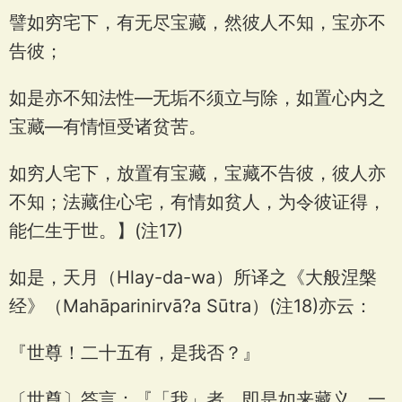
譬如穷宅下，有无尽宝藏，然彼人不知，宝亦不
告彼；
如是亦不知法性—无垢不须立与除，如置心内之
宝藏—有情恒受诸贫苦。
如穷人宅下，放置有宝藏，宝藏不告彼，彼人亦
不知；法藏住心宅，有情如贫人，为令彼证得，
能仁生于世。】(注17)
如是，天月（Hlay-da-wa）所译之《大般涅槃
经》（Mahāparinirvā?a Sūtra）(注18)亦云：
『世尊！二十五有，是我否？』
〔世尊〕答言：『「我」者，即是如来藏义。一