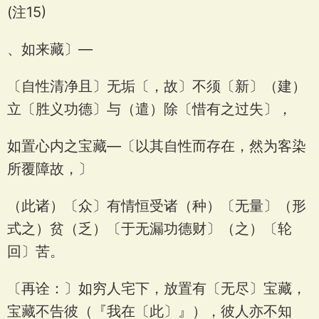
(注15)
、如来藏〕—
〔自性清净且〕无垢〔，故〕不须〔新〕（建）
立〔胜义功德〕与（遣）除〔惜有之过失〕，
如置心内之宝藏—〔以其自性而存在，然为客染
所覆障故，〕
（此诸）〔众〕有情恒受诸（种）〔无量〕（形
式之）贫（乏）〔于无漏功德财〕（之）〔轮
回〕苦。
〔再诠：〕如穷人宅下，放置有〔无尽〕宝藏，
宝藏不告彼（『我在〔此〕』），彼人亦不知