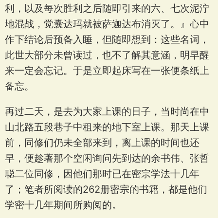
利，以及每次胜利之后随即引来的六、七次泥泞
地混战，觉囊达玛就被萨迦达布消灭了。』心中
作下结论后预备入睡，但随即想到：这些名词，
此世大部分未曾读过，也不了解其意涵，明早醒
来一定会忘记。于是立即起床写在一张便条纸上
备忘。
再过二天，是去为大家上课的日子，当时尚在中
山北路五段巷子中租来的地下室上课。那天上课
前，同修们仍未全部来到，离上课的时间也还
早，便趁著那个空闲询问先到达的余书伟、张哲
聪二位同修，因他们那时已在密宗学法十几年
了；笔者所阅读的262册密宗的书籍，都是他们
学密十几年期间所购阅的。