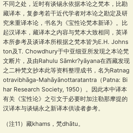
不同之处，近时有谈锡永依据本论之梵本，比勘
藏译本，复参考若干近代学者对本论之勘定及研
究来重译本论，书名为《宝性论梵本新译》。比
起汉译本，藏译本之内容与梵本大致相同，英译
本所参考及谈译本所根据之梵本皆为E.H. Johns
ton及T. Chowdhury于中亚细亚所发现之本论梵
文断片，及由Rahulu Sāmkr?yāyana在西藏发现
之二种梵文抄本此等资料整理成书，名为Ratnag
otravibhāga-Mahāyānottaratantra（Patna: Bi
har Research Society, 1950）。因此本中译本
有关《宝性论》之引文于必要时加注勒那摩提的
汉译本与谈锡永之新译本供读者参考。
（注11）藏khams，梵dhātu。