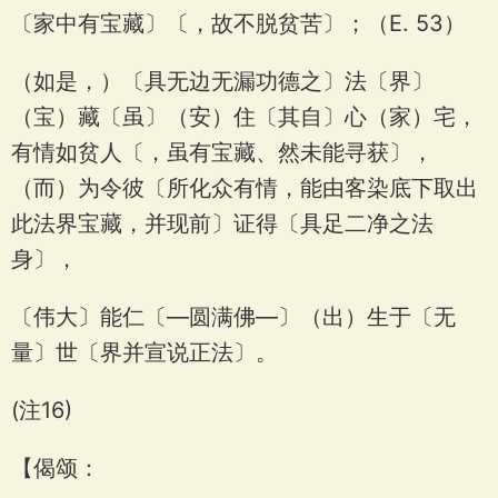
〔家中有宝藏〕〔，故不脱贫苦〕；（E. 53）
（如是，）〔具无边无漏功德之〕法〔界〕
（宝）藏〔虽〕（安）住〔其自〕心（家）宅，
有情如贫人〔，虽有宝藏、然未能寻获〕，
（而）为令彼〔所化众有情，能由客染底下取出
此法界宝藏，并现前〕证得〔具足二净之法
身〕，
〔伟大〕能仁〔—圆满佛—〕（出）生于〔无
量〕世〔界并宣说正法〕。
(注16)
【偈颂：