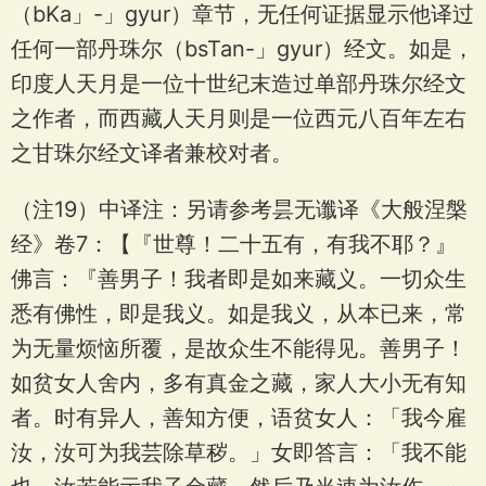
（bKa」-」gyur）章节，无任何证据显示他译过
任何一部丹珠尔（bsTan-」gyur）经文。如是，
印度人天月是一位十世纪末造过单部丹珠尔经文
之作者，而西藏人天月则是一位西元八百年左右
之甘珠尔经文译者兼校对者。
（注19）中译注：另请参考昙无谶译《大般涅槃
经》卷7：【『世尊！二十五有，有我不耶？』
佛言：『善男子！我者即是如来藏义。一切众生
悉有佛性，即是我义。如是我义，从本已来，常
为无量烦恼所覆，是故众生不能得见。善男子！
如贫女人舍内，多有真金之藏，家人大小无有知
者。时有异人，善知方便，语贫女人：「我今雇
汝，汝可为我芸除草秽。」女即答言：「我不能