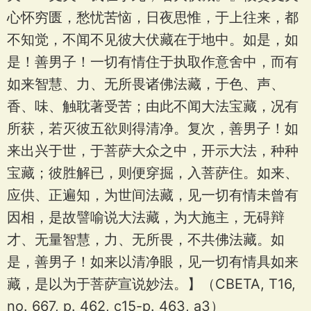
心怀穷匮，愁忧苦恼，日夜思惟，于上往来，都
不知觉，不闻不见彼大伏藏在于地中。如是，如
是！善男子！一切有情住于执取作意舍中，而有
如来智慧、力、无所畏诸佛法藏，于色、声、
香、味、触耽著受苦；由此不闻大法宝藏，况有
所获，若灭彼五欲则得清净。复次，善男子！如
来出兴于世，于菩萨大众之中，开示大法，种种
宝藏；彼胜解已，则便穿掘，入菩萨住。如来、
应供、正遍知，为世间法藏，见一切有情未曾有
因相，是故譬喻说大法藏，为大施主，无碍辩
才、无量智慧，力、无所畏，不共佛法藏。如
是，善男子！如来以清净眼，见一切有情具如来
藏，是以为于菩萨宣说妙法。】（CBETA, T16,
no. 667, p. 462, c15-p. 463, a3）