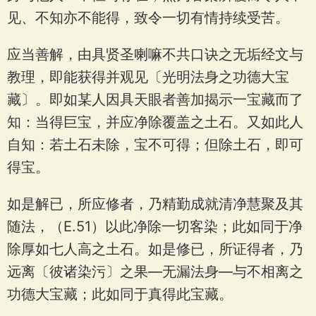
见、不知亦不能得，致令一切有情持续受苦。
应当善解，由具贤圣喇嘛不共口诀之无垢经文与
教理，即能获得并观见〔光明法身之功德大宝
藏〕。即如某人因具天眼者善加揭示一宝藏而了
知：当得巨宝，并应净除覆盖之土石。又如此人
自知：若土石未除，宝不可得；但除土石，即可
得宝。
如是解已，所应修者，乃精勤成就清净慧聚及其
随法，（E.51）以此净除一切客染；此如同于净
除厚如七人高之土石。如是修已，所证得者，乃
远离〔彼诸染污〕之果—无漏法身—与不相离之
功德大宝藏；此如同于真得此宝藏。