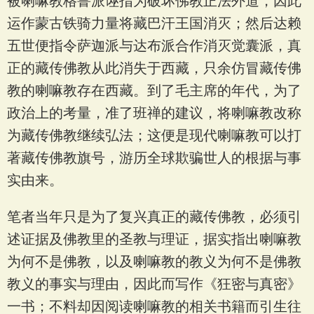
被喇嘛教格鲁派诬指为破坏佛教正法外道，因此
运作蒙古铁骑力量将藏巴汗王国消灭；然后达赖
五世便指令萨迦派与达布派合作消灭觉囊派，真
正的藏传佛教从此消失于西藏，只余仿冒藏传佛
教的喇嘛教存在西藏。到了毛主席的年代，为了
政治上的考量，准了班禅的建议，将喇嘛教改称
为藏传佛教继续弘法；这便是现代喇嘛教可以打
著藏传佛教旗号，游历全球欺骗世人的根据与事
实由来。
笔者当年只是为了复兴真正的藏传佛教，必须引
述证据及佛教里的圣教与理证，据实指出喇嘛教
为何不是佛教，以及喇嘛教的教义为何不是佛教
教义的事实与理由，因此而写作《狂密与真密》
一书；不料却因阅读喇嘛教的相关书籍而引生往