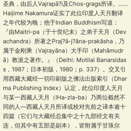
圣典，由后人Vajrapā?i及Chos-grags所译。……
Haijime Nakamura证实了此位印度人天月翻译
之年代较为晚；他于Indian Buddhism写道：
『由Maitri-pa（于十世纪末）之弟子天月（Dev
achandra）所著之Praj?ā-j?āna-prakāsha，乃
属于金刚乘（Vajrayāna）大手印（Mahāmudr
ā）教派之著作。』（Delhi: Motilal Banarsidas
s，1987；日本初版，1980；p. 337）。交叉引
用西藏大藏经一切印刷版之佛法出版索引（Dhar
ma Publishing Index）认定，此位印度人天月
与某一西藏人天月（lHa-zla-ba）乃两位截然不
同的人—西藏人天月所译或校对先前之译本逾十
四篇（它们与大藏经总集中之十九部经文有关
连，但其中有五部是副本），皆附属于甘珠尔