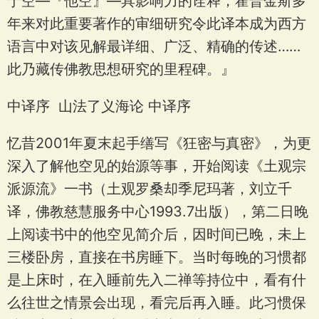
于空—『他空』—具影响力的诠释，霍普金斯多
年来对此重要著作的审细研究令此译本成为西方
语言中对该见解最详细、广泛、精确的传述……
此乃藏传佛教思想研究的里程碑。』
中译序 山法了义海论 中译序
忆昔2001年夏末起手缮写《狂密与真密》，为更
深入了解他空见的始源等事，开始阅读《土观宗
派源流》一书（土观罗桑却季尼玛著，刘立千
译，佛教慈慧服务中心1993.7出版），第二日晚
上阅读书中的他空见简介后，因时间已晚，未上
三楼卧房，直接在书房睡下。当时每晚的习惯都
是上床时，在入睡前先入二禅等持位中，看有什
么往世之情景会出现，看完后再入睡。此习惯保