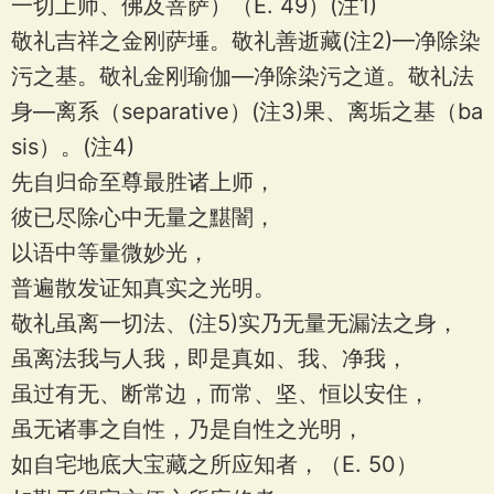
一切上师、佛及菩萨）（E. 49）(注1)
敬礼吉祥之金刚萨埵。敬礼善逝藏(注2)—净除染
污之基。敬礼金刚瑜伽—净除染污之道。敬礼法
身—离系（separative）(注3)果、离垢之基（ba
sis）。(注4)
先自归命至尊最胜诸上师，
彼已尽除心中无量之黮闇，
以语中等量微妙光，
普遍散发证知真实之光明。
敬礼虽离一切法、(注5)实乃无量无漏法之身，
虽离法我与人我，即是真如、我、净我，
虽过有无、断常边，而常、坚、恒以安住，
虽无诸事之自性，乃是自性之光明，
如自宅地底大宝藏之所应知者，（E. 50）