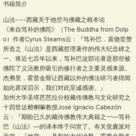
书籍简介
山法----西藏关于他空与佛藏之根本论
《来自笃补的佛陀》（The Buddha from Dolp
o）作者Cyrus Stearns云：『笃补巴．喜饶坚赞
所造之《山法》是西藏哲理著作的伟大纪念碑之
一。将近七百年以来，笃补巴这部论著是那些被
佛陀了义法教所吸引的修行者之主要灵感来源。
杰弗里．霍普金斯让西藏以外的佛法研习者得闻
如此甚深启示，我们对此至诚感谢。』
加州大学圣塔芭芭拉分校藏传佛教与文化研究之
十四世达赖喇嘛教授José Ignacio Cabezón
云：『期盼已久的藏传佛教伟大典籍之一—笃补
巴《山法》—的译本终于问世了。有关觉囊派对