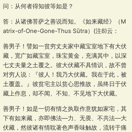
问：从何者得知彼等如是？
答：从诸佛菩萨之善说而知。《如来藏经》（M
atrix-of-One-Gone-Thus Sūtra）(注8)云：
善男子！譬如一贫穷丈夫家中藏宝室地下有大伏
藏，宽广如藏宝室，珠宝黄金，充满其中，以深
七丈夫量之土覆之。彼大伏藏不具情识，故不曾
对穷人说：『彼人！我乃大伏藏。我在于此，被
土覆盖。』彼贫宅主以贫心思惟故，虽终日于伏
藏上作息，却不闻、不知、不见地下大伏藏。
善男子！如是一切有情之执取作意犹如家宅，其
下有如来藏，亦即佛法—力、无畏、不共法—大
伏藏，然彼诸有情耽著色声香味触故，流转于痛