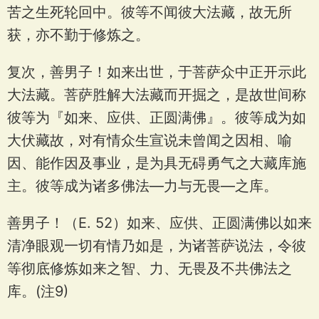
苦之生死轮回中。彼等不闻彼大法藏，故无所
获，亦不勤于修炼之。
复次，善男子！如来出世，于菩萨众中正开示此
大法藏。菩萨胜解大法藏而开掘之，是故世间称
彼等为『如来、应供、正圆满佛』。彼等成为如
大伏藏故，对有情众生宣说未曾闻之因相、喻
因、能作因及事业，是为具无碍勇气之大藏库施
主。彼等成为诸多佛法—力与无畏—之库。
善男子！（E. 52）如来、应供、正圆满佛以如来
清净眼观一切有情乃如是，为诸菩萨说法，令彼
等彻底修炼如来之智、力、无畏及不共佛法之
库。(注9)