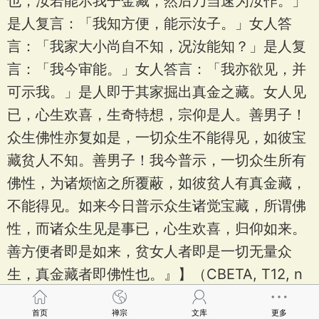
也，汝若能示我子金藏，然后乃当速为汝作。」
是人复言：「我知方便，能示汝子。」女人答
言：「我家大小尚自不知，况汝能知？」是人复
言：「我今审能。」女人答言：「我亦欲见，并
可示我。」是人即于其家掘出真金之藏。女人见
已，心生欢喜，生奇特想，宗仰是人。善男子！
众生佛性亦复如是，一切众生不能得见，如彼宝
藏贫人不知。善男子！我今普示，一切众生所有
佛性，为诸烦恼之所覆蔽，如彼贫人有真金藏，
不能得见。如来今日普示众生诸觉宝藏，所谓佛
性，而诸众生见是事已，心生欢喜，归仰如来。
善方便者即是如来，贫女人者即是一切无量众
生，真金藏者即佛性也。』】（CBETA, T12, n
o. 374, p. 407, b7-28）
首页
禅宗
文库
更多