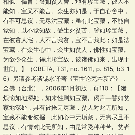
相似。偈言：譬如贫人舍，地有珍宝藏，彼人不
能知，宝又不能言。众生亦如是，于自心舍中，
有不可思议，无尽法宝藏；虽有此宝藏，不能自
觉知，以不觉知故，受生死贫苦。譬如珍宝藏，
在彼贫人宅，人不言我贫，宝不言我此；如是法
宝藏，在众生心中，众生如贫人，佛性如宝藏。
为欲令众生，得此珍宝故，彼诸佛如来，出现于
世间。】（CBETA, T31, no. 1611, p. 815, b3-1
6）另请参考谈锡永译著《宝性论梵本新译》，
全佛（台北），2006年1月初版，页110：【诸
烦恼如地深处，如来性则如宝藏。偈言—譬如贫
家地深处，具有被掩无尽藏，贫人对此无所知，
宝藏不能命彼掘。此如心中无垢藏，无穷尽且不
思议，有情对此无所知，由是常受种种苦。贫者