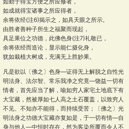
如勤于得宝方便之所应修者，
如成就得宝诸事之所应得者，
余将依经(注6)揭示之，如具天眼之所示。
由胜者善种子所生之福聚而现起，
具足果位之功德，此佛色身(注7)礼敬已，
余将依经而造论，显示能仁摄化身，
犹如栽植大树成，充满无上胜妙果。
凡是欲以〔佛之〕色身—证得无上解脱之自性光
明法身、法尔智、常乐我净之究竟—饶益一切有
情者，首先应当了解，喻如穷人家宅土地底下有
大宝藏，然被厚如七人高之土石覆盖，以致穷人
不见、不知亦不能得，而持续受苦；〔佛之〕光
明法身之功德大宝藏亦复如是，于一切有情—自
身与他人—中恒时存在，然为客染所覆而令人不