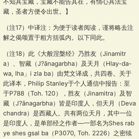
不知具宝藏，宝藏不能告其在，有情心具法宝
藏，圣者方便令出世。】
（注17）中译注：为便于读者阅读，谨将略去注
解之偈颂置于粗方括弧内。以下同此。
（注18）此《大般涅槃经》乃胜友（Jinamitr
a）、智藏（J?ānagarbha）及天月（Hlay-da-
wa, lha」i zla ba）由梵文译成，共四卷。关于
此译本，Philip Stanley于个人通信中报告：至
于P788（Toh. 120），胜友（Jinamitra）及智
藏（J?ānagarbha）皆是印度人，但天月（Deva
chandra）是西藏人。共有两位天月，其中一位
是印度人，是单部经之作者—一部名为Shes rab
ye shes gsal ba（P3070, Toh. 2226）之密续