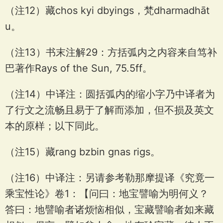
（注12）藏chos kyi dbyings，梵dharmadhāt
u。
（注13）书末注解29：方括弧内之内容来自笃补
巴著作Rays of the Sun, 75.5ff。
（注14）中译注：圆括弧内的缩小字乃中译者为
了行文之流畅且易于了解而添加，但不损及英文
本的原样；以下同此。
（注15）藏rang bzbin gnas rigs。
（注16）中译注：另请参考勒那摩提译《究竟一
乘宝性论》卷1：【问曰：地宝譬喻为明何义？
答曰：地譬喻者诸烦恼相似，宝藏譬喻者如来藏