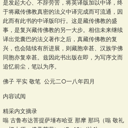
是发起大心、不辞劳苦，将英译版加以中译，终
于将藏传佛教真密的法义中译完成而可流通，因
此而有此书的中译版印行。这是藏传佛教的盛
事，是复兴藏传佛教的另一大步。相信未来继续
译出觉囊巴的法义著作之后，真藏传佛教的复
兴，也会陆续有所进展，则藏胞幸甚、汉族学佛
同胞亦复幸甚。兹因此书出版在即，为写序文而
追忆前尘，笔以为序。
佛子 平实 敬笔 公元二○一八年四月
内容试阅
精采内文摘录
嗡 古鲁布达菩提萨埵布哈亚 那摩 那玛（嗡 敬礼