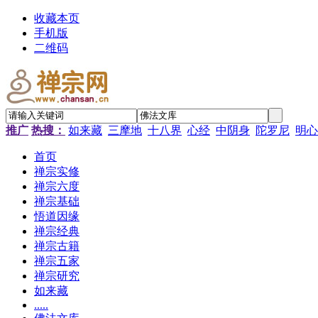
收藏本页
手机版
二维码
推广
热搜：
如来藏
三摩地
十八界
心经
中阴身
陀罗尼
明心
首页
禅宗实修
禅宗六度
禅宗基础
悟道因缘
禅宗经典
禅宗古籍
禅宗五家
禅宗研究
如来藏
.....