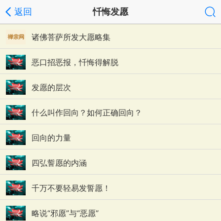
返回
忏悔发愿
诸佛菩萨所发大愿略集
恶口招恶报，忏悔得解脱
发愿的层次
什么叫作回向？如何正确回向？
回向的力量
四弘誓愿的内涵
千万不要轻易发誓愿！
略说“邪愿”与“恶愿”