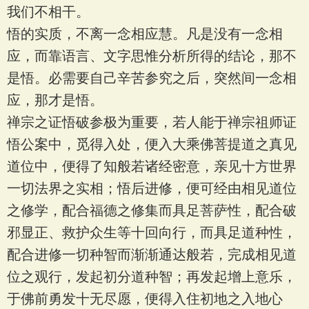
我们不相干。
悟的实质，不离一念相应慧。凡是没有一念相
应，而靠语言、文字思惟分析所得的结论，那不
是悟。必需要自己辛苦参究之后，突然间一念相
应，那才是悟。
禅宗之证悟破参极为重要，若人能于禅宗祖师证
悟公案中，觅得入处，便入大乘佛菩提道之真见
道位中，便得了知般若诸经密意，亲见十方世界
一切法界之实相；悟后进修，便可经由相见道位
之修学，配合福德之修集而具足菩萨性，配合破
邪显正、救护众生等十回向行，而具足道种性，
配合进修一切种智而渐渐通达般若，完成相见道
位之观行，发起初分道种智；再发起增上意乐，
于佛前勇发十无尽愿，便得入住初地之入地心