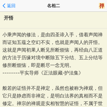
返回
名相二
开悟
小乘声闻的修法，是由四圣谛入手，借着声闻禅
而证知五蕴之空幻不实，也就是声闻人的开悟。
这就是声闻初果人断见所断烦恼，再经由八正道
的方法于历缘对境中断除五下分结、五上分结等
修所断烦恼，即是断尽一念无明。
--------平实导师《正法眼藏‐护法集》
般若的证悟并不是禅定，虽然也被称为禅观，但
它只是静虑而非禅定，是明白法界的真相而不是
修定。禅宗的禅观是实相智慧的证悟，不属于世