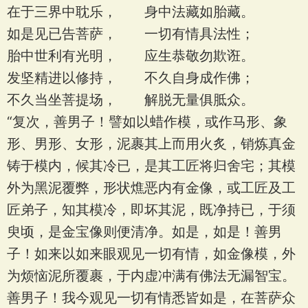
在于三界中耽乐， 身中法藏如胎藏。
如是见已告菩萨， 一切有情具法性；
胎中世利有光明， 应生恭敬勿欺诳。
发坚精进以修持， 不久自身成作佛；
不久当坐菩提场， 解脱无量俱胝众。
“复次，善男子！譬如以蜡作模，或作马形、象
形、男形、女形，泥裹其上而用火炙，销炼真金
铸于模内，候其冷已，是其工匠将归舍宅；其模
外为黑泥覆弊，形状燋恶内有金像，或工匠及工
匠弟子，知其模冷，即坏其泥，既净持已，于须
臾顷，是金宝像则便清净。如是，如是！善男
子！如来以如来眼观见一切有情，如金像模，外
为烦恼泥所覆裹，于内虚冲满有佛法无漏智宝。
善男子！我今观见一切有情悉皆如是，在菩萨众