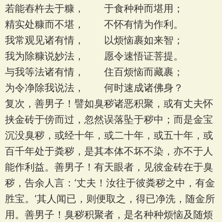
若能舂杵去于糠， 于食种种而堪用；
精实处糠而不堪， 不怀有情为作利。
我常观见诸有情， 以烦恼裹如来智；
我为除糠说妙法， 愿令速悟证菩提。
与我等法诸有情， 住百烦恼而藏裹；
为令净除我说法， 何时速成诸佛身？
复次，善男子！譬如臭秽诸恶积聚，或有丈夫怀
挟金砖于傍而过，忽然误落坠于秽中；而是金宝
沉没臭秽，或经十年，或二十年，或五十年，或
百千年处于粪秽，是其本体不坏不染，亦不于人
能作利益。善男子！有天眼者，见彼金砖在于臭
秽，告余人言：‘丈夫！汝往于彼粪秽之中，有金
胜宝。’其人闻已，则便取之，得已净洗，随金所
用。善男子！臭秽积聚者，是名种种烦恼及随烦