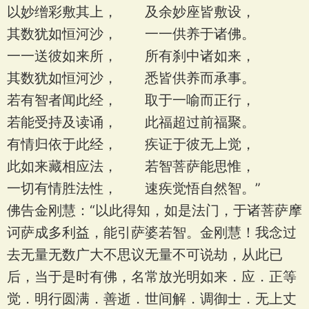
以妙缯彩敷其上， 及余妙座皆敷设，
其数犹如恒河沙， 一一供养于诸佛。
一一送彼如来所， 所有刹中诸如来，
其数犹如恒河沙， 悉皆供养而承事。
若有智者闻此经， 取于一喻而正行，
若能受持及读诵， 此福超过前福聚。
有情归依于此经， 疾证于彼无上觉，
此如来藏相应法， 若智菩萨能思惟，
一切有情胜法性， 速疾觉悟自然智。”
佛告金刚慧：“以此得知，如是法门，于诸菩萨摩
诃萨成多利益，能引萨婆若智。金刚慧！我念过
去无量无数广大不思议无量不可说劫，从此已
后，当于是时有佛，名常放光明如来．应．正等
觉．明行圆满．善逝．世间解．调御士．无上丈