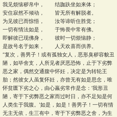
我见烦恼秽帛中， 结跏趺坐如来体；
安住寂然不倾动， 皆无所有解脱者。
为见彼已而惊悟， 汝等谛听住胜觉；
一切有情法如是， 于怖畏中常有佛。
即解彼已现佛身， 彼时一切烦恼静；
是故号名于如来， 人天欢喜而供养。
“复次，善男子！或有孤独女人，恶形臭秽容貌丑
陋，如毕舍支，人所见者厌恶恐怖，止于下劣弊
恶之家，偶然交通腹中怀妊，决定是为转轮王
胎；然彼女人虽复怀妊，亦曾无有如是思念，唯
怀贫匮下劣之心，由心羸劣常作是念：‘我形丑
陋，寄于下劣弊恶之家而过时日，亦不足知是何
人类生于我腹。’如是，如是！善男子！一切有情
无主无依，生三有中，寄于下劣弊恶之舍，为生