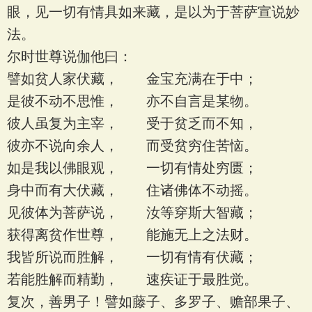
眼，见一切有情具如来藏，是以为于菩萨宣说妙
法。
尔时世尊说伽他曰：
譬如贫人家伏藏， 金宝充满在于中；
是彼不动不思惟， 亦不自言是某物。
彼人虽复为主宰， 受于贫乏而不知，
彼亦不说向余人， 而受贫穷住苦恼。
如是我以佛眼观， 一切有情处穷匮；
身中而有大伏藏， 住诸佛体不动摇。
见彼体为菩萨说， 汝等穿斯大智藏；
获得离贫作世尊， 能施无上之法财。
我皆所说而胜解， 一切有情有伏藏；
若能胜解而精勤， 速疾证于最胜觉。
复次，善男子！譬如藤子、多罗子、赡部果子、