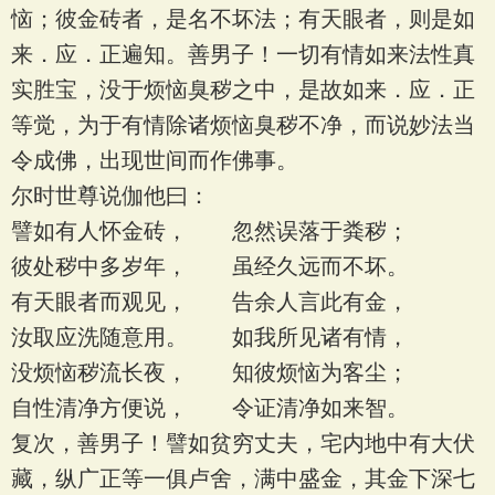
恼；彼金砖者，是名不坏法；有天眼者，则是如
来．应．正遍知。善男子！一切有情如来法性真
实胜宝，没于烦恼臭秽之中，是故如来．应．正
等觉，为于有情除诸烦恼臭秽不净，而说妙法当
令成佛，出现世间而作佛事。
尔时世尊说伽他曰：
譬如有人怀金砖， 忽然误落于粪秽；
彼处秽中多岁年， 虽经久远而不坏。
有天眼者而观见， 告余人言此有金，
汝取应洗随意用。 如我所见诸有情，
没烦恼秽流长夜， 知彼烦恼为客尘；
自性清净方便说， 令证清净如来智。
复次，善男子！譬如贫穷丈夫，宅内地中有大伏
藏，纵广正等一俱卢舍，满中盛金，其金下深七