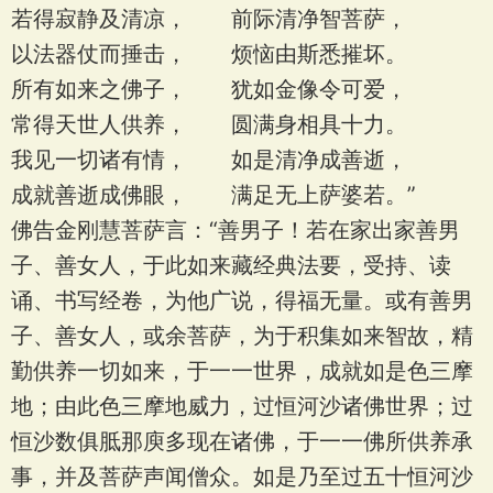
若得寂静及清凉， 前际清净智菩萨，
以法器仗而捶击， 烦恼由斯悉摧坏。
所有如来之佛子， 犹如金像令可爱，
常得天世人供养， 圆满身相具十力。
我见一切诸有情， 如是清净成善逝，
成就善逝成佛眼， 满足无上萨婆若。”
佛告金刚慧菩萨言：“善男子！若在家出家善男
子、善女人，于此如来藏经典法要，受持、读
诵、书写经卷，为他广说，得福无量。或有善男
子、善女人，或余菩萨，为于积集如来智故，精
勤供养一切如来，于一一世界，成就如是色三摩
地；由此色三摩地威力，过恒河沙诸佛世界；过
恒沙数俱胝那庾多现在诸佛，于一一佛所供养承
事，并及菩萨声闻僧众。如是乃至过五十恒河沙