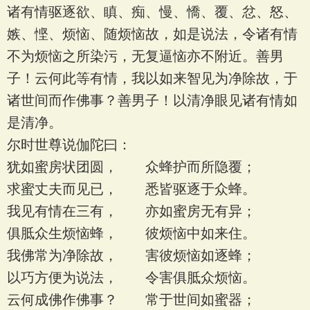
诸有情驱逐欲、瞋、痴、慢、憍、覆、忿、怒、
嫉、悭、烦恼、随烦恼故，如是说法，令诸有情
不为烦恼之所染污，无复逼恼亦不附近。善男
子！云何此等有情，我以如来智见为净除故，于
诸世间而作佛事？善男子！以清净眼见诸有情如
是清净。
尔时世尊说伽陀曰：
犹如蜜房状团圆， 众蜂护而所隐覆；
求蜜丈夫而见已， 悉皆驱逐于众蜂。
我见有情在三有， 亦如蜜房无有异；
俱胝众生烦恼蜂， 彼烦恼中如来住。
我佛常为净除故， 害彼烦恼如逐蜂；
以巧方便为说法， 令害俱胝众烦恼。
云何成佛作佛事？ 常于世间如蜜器；