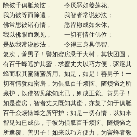
除彼千俱胝烦恼， 令厌恶如萎莲花。
我为彼等而除遣， 我智者常说妙法；
佛常思彼诸有情， 悉皆愿成如来体。
我以佛眼而观见， 一切有情住佛位；
是故我常说妙法， 令得三身具佛智。
复次，善男子！譬如蜜房悬于大树，其状团圆，
有百千蜂遮护其蜜，求蜜丈夫以巧方便，驱逐其
蜂而取其蜜随蜜所用。如是，如是！善男子！一
切有情犹如蜜房，为俱胝百千烦恼、随烦恼之所
藏护，以佛智见能知此已，则成正觉。善男子！
如是蜜房，智者丈夫既知其蜜，亦复了知于俱胝
百千众烦恼蜂之所守护；如是一切有情，以如来
智见知已成佛，于彼为俱胝百千烦恼、随烦恼之
所遮覆。善男子！如来以巧方便力，为害蜂者教