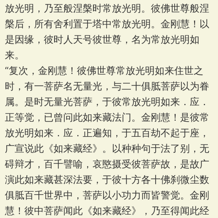
放光明，乃至般涅槃时常放光明。彼佛世尊般涅
槃后，所有舍利置于塔中常放光明。金刚慧！以
是因缘，彼时人天号彼世尊，名为常放光明如
来。
“复次，金刚慧！彼佛世尊常放光明如来住世之
时，有一菩萨名无量光，与二十俱胝菩萨以为眷
属。是时无量光菩萨，于彼常放光明如来．应．
正等觉，已曾问此如来藏法门。金刚慧！是彼常
放光明如来．应．正遍知，于五百劫不起于座，
广宣说此《如来藏经》。以种种句于法了别，无
碍辩才，百千譬喻，哀愍摄受彼菩萨故，是故广
演此如来藏甚深法要，于彼十方各十佛刹微尘数
俱胝百千世界中，菩萨以小功力而皆警觉。金刚
慧！彼中菩萨闻此《如来藏经》，乃至得闻此经