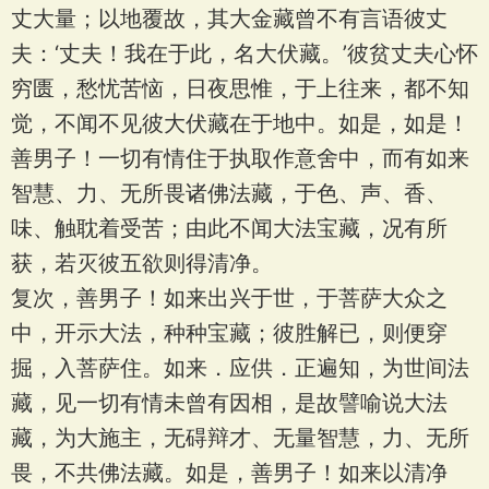
丈大量；以地覆故，其大金藏曾不有言语彼丈
夫：‘丈夫！我在于此，名大伏藏。’彼贫丈夫心怀
穷匮，愁忧苦恼，日夜思惟，于上往来，都不知
觉，不闻不见彼大伏藏在于地中。如是，如是！
善男子！一切有情住于执取作意舍中，而有如来
智慧、力、无所畏诸佛法藏，于色、声、香、
味、触耽着受苦；由此不闻大法宝藏，况有所
获，若灭彼五欲则得清净。
复次，善男子！如来出兴于世，于菩萨大众之
中，开示大法，种种宝藏；彼胜解已，则便穿
掘，入菩萨住。如来．应供．正遍知，为世间法
藏，见一切有情未曾有因相，是故譬喻说大法
藏，为大施主，无碍辩才、无量智慧，力、无所
畏，不共佛法藏。如是，善男子！如来以清净