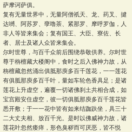
萨摩诃萨俱。
复有无量世界中，无量阿僧祇天、龙、药叉、揵
达嚩、阿苏罗、孽噜茶、紧那罗、摩呼罗伽，人
非人等皆来集会；复有国王、大臣、寮佐、长
者、居士及诸人众皆来集会。
尔时世尊，与百千众前后围绕恭敬供养。尔时世
尊于栴檀藏大楼阁中，食时之后入佛神力故，从
栴檀藏忽然涌出俱胝那庾多百千莲花，一一莲花
有俱胝那庾多百千叶，量如车轮色香具足；是诸
莲花上升虚空，遍覆一切诸佛刹土共相合成，如
宝宫殿安住虚空，彼一切俱胝那庾多百千莲花皆
悉开敷；于一一花中皆有如来结跏趺坐，具三十
二大丈夫相、放百千光。是时以佛威神力故，诸
莲花叶忽然痿瘁，形色臭秽而可厌恶，皆不悦