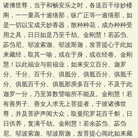
诸佛世尊，当于和畅安乐之时，各送百千珍妙楼
阁，一一量高十逾缮那，纵广正等一逾缮那，如
是一切以宝成天妙香器，散种种花，成办种种受
用之具，日日如是乃至千劫。金刚慧！若苾刍、
苾刍尼、邬波索迦、邬波斯迦，发菩提心于此如
来藏经，取其一喻，或在于身，或在经卷。金刚
慧！以此福业与前福业，如来安立百分、迦罗
分、千分、百千分、俱胝分、俱胝百分、俱胝千
分、俱胝百千分、俱胝那庾多百千分，不及于此
迦罗一分，乃至算数譬喻所不能及。金刚慧！若
有善男子、善女人求无上菩提者，于彼诸佛世
尊，并及菩萨声闻大众，取曼陀罗花百千斛，日
日供养，复满千劫。金刚慧！若余苾刍、苾刍
尼、邬波索迦、邬波斯迦，发菩提心闻此如来藏