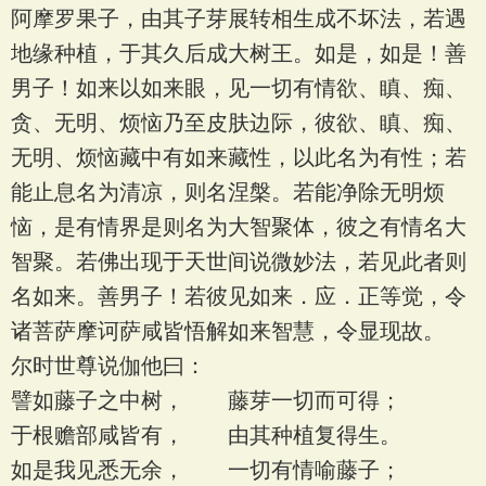
阿摩罗果子，由其子芽展转相生成不坏法，若遇
地缘种植，于其久后成大树王。如是，如是！善
男子！如来以如来眼，见一切有情欲、瞋、痴、
贪、无明、烦恼乃至皮肤边际，彼欲、瞋、痴、
无明、烦恼藏中有如来藏性，以此名为有性；若
能止息名为清凉，则名涅槃。若能净除无明烦
恼，是有情界是则名为大智聚体，彼之有情名大
智聚。若佛出现于天世间说微妙法，若见此者则
名如来。善男子！若彼见如来．应．正等觉，令
诸菩萨摩诃萨咸皆悟解如来智慧，令显现故。
尔时世尊说伽他曰：
譬如藤子之中树， 藤芽一切而可得；
于根赡部咸皆有， 由其种植复得生。
如是我见悉无余， 一切有情喻藤子；