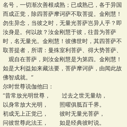
名号，一切渐次善根成熟；已成熟已，各于异国
而成正觉，除四菩萨摩诃萨不取菩提。金刚慧！
勿生异念，当彼之时，无量光菩萨岂异人乎？即
汝身是。何以故？汝金刚慧于彼，往昔为菩萨
时，名无量光。金刚慧！彼佛世时，其四菩萨不
取菩提者，所谓：曼殊室利菩萨、得大势菩萨、
观自在菩萨，则汝金刚慧是为第四。金刚慧！
如是大利益如来藏法要，菩萨摩诃萨，由闻此故
佛智成就。”
尔时世尊说伽他曰：
“昔常放光明世尊， 过去之世无量劫，
以身常放大光明， 照曜俱胝百千界。
初成无上正觉已， 彼时无量光菩萨，
问彼世尊此法王， 如是经典彼时说。