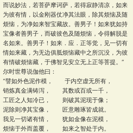
而说妙法，若菩萨摩诃萨，若得寂静清凉，如来
为彼有情，以金刚器仗净其法眼，除其烦恼及随
烦恼，为净如来智宝藏故。善男子！如来犹如持
宝像者善男子，而破彼色及随烦恼，令得解脱是
名如来。善男子！如来．应．正等觉，见一切有
情如来藏，为无边俱胝烦恼藏中之所沉没，为彼
有情破烦恼藏，于佛智见安立无上正等菩提。”
尔时世尊说伽他曰：
“譬如外色泥作模， 于内空虚无所有，
销炼真金满铸泻， 其数或百或一千，
工匠之人知冷已， 则破其泥现于像；
泥除则净其宝像， 匠意雕琢皆成就。
我见一切诸有情， 犹如金像在泥模，
烦恼于外而盖覆， 如来之智处于内。