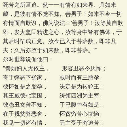
死苦之所逼迫。然一一有情有如来界、具如来
藏，是彼有情不觉不知。善男子！如来不令一切
有情而自欺诳，佛为说法：‘善男子！汝等莫自欺
诳，发大坚固精进之心，汝等身中皆有佛体，于
其后时毕成正觉。汝今已入于菩萨数，即非凡
夫；久后亦堕于如来数，即非菩萨。’”
尔时世尊说伽他曰：
“譬如妇人无依主， 形容丑恶令厌怖；
寄于弊恶下劣家， 或时而有王胎孕。
彼怀如是之胎孕， 决定是为转轮王；
其王威德七宝围， 统领四洲为主宰。
彼愚丑女曾不知， 于已腹中有如是，
在于贱贫弊恶舍， 怀贫穷苦心忧恼。
我见一切诸有情， 无主受于穷迫苦；