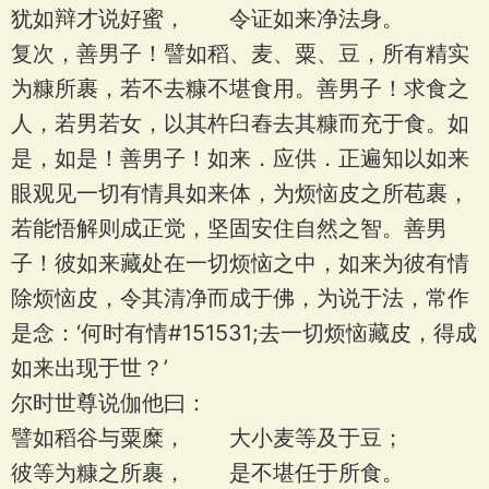
犹如辩才说好蜜， 令证如来净法身。
复次，善男子！譬如稻、麦、粟、豆，所有精实
为糠所裹，若不去糠不堪食用。善男子！求食之
人，若男若女，以其杵臼舂去其糠而充于食。如
是，如是！善男子！如来．应供．正遍知以如来
眼观见一切有情具如来体，为烦恼皮之所苞裹，
若能悟解则成正觉，坚固安住自然之智。善男
子！彼如来藏处在一切烦恼之中，如来为彼有情
除烦恼皮，令其清净而成于佛，为说于法，常作
是念：‘何时有情#151531;去一切烦恼藏皮，得成
如来出现于世？’
尔时世尊说伽他曰：
譬如稻谷与粟糜， 大小麦等及于豆；
彼等为糠之所裹， 是不堪任于所食。