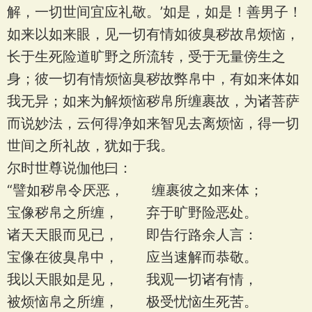
解，一切世间宜应礼敬。’如是，如是！善男子！
如来以如来眼，见一切有情如彼臭秽故帛烦恼，
长于生死险道旷野之所流转，受于无量傍生之
身；彼一切有情烦恼臭秽故弊帛中，有如来体如
我无异；如来为解烦恼秽帛所缠裹故，为诸菩萨
而说妙法，云何得净如来智见去离烦恼，得一切
世间之所礼故，犹如于我。
尔时世尊说伽他曰：
“譬如秽帛令厌恶， 缠裹彼之如来体；
宝像秽帛之所缠， 弃于旷野险恶处。
诸天天眼而见已， 即告行路余人言：
宝像在彼臭帛中， 应当速解而恭敬。
我以天眼如是见， 我观一切诸有情，
被烦恼帛之所缠， 极受忧恼生死苦。