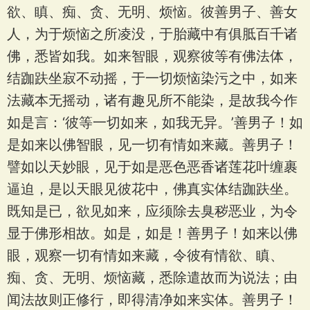
欲、瞋、痴、贪、无明、烦恼。彼善男子、善女
人，为于烦恼之所凌没，于胎藏中有俱胝百千诸
佛，悉皆如我。如来智眼，观察彼等有佛法体，
结跏趺坐寂不动摇，于一切烦恼染污之中，如来
法藏本无摇动，诸有趣见所不能染，是故我今作
如是言：‘彼等一切如来，如我无异。’善男子！如
是如来以佛智眼，见一切有情如来藏。善男子！
譬如以天妙眼，见于如是恶色恶香诸莲花叶缠裹
逼迫，是以天眼见彼花中，佛真实体结跏趺坐。
既知是已，欲见如来，应须除去臭秽恶业，为令
显于佛形相故。如是，如是！善男子！如来以佛
眼，观察一切有情如来藏，令彼有情欲、瞋、
痴、贪、无明、烦恼藏，悉除遣故而为说法；由
闻法故则正修行，即得清净如来实体。善男子！