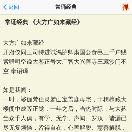
返回
常诵经典
常诵经典 《大方广如来藏经》
大方广如来藏经
开府仪同三司特进试鸿胪卿肃国公食邑三千户赐
紫赠司空谥大鉴正号大广智大兴善寺三藏沙门不
空 奉诏译
如是我闻：
一时，婆伽梵住灵鹫山宝盖鹿母宅，于栴檀藏大
楼阁中成等正觉，十年之后，当热时际，与大苾
刍众千人俱，有学、无学、声闻、罗汉，诸漏已
尽无复烦恼，皆得自在，心善解脱、慧善解脱，