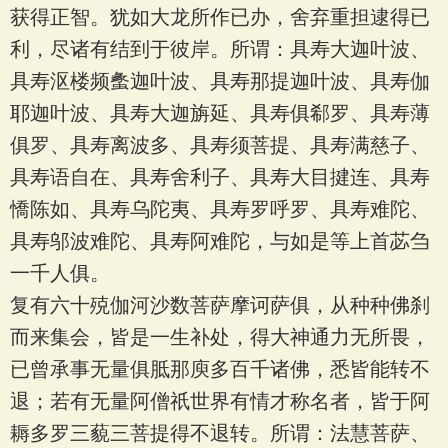
获得正智。犹如大龙所作已办，舍弃重担逮得已
利，尽诸有结到于彼岸。所谓：具寿大迦叶波、
具寿沤楼频䗍迦叶波、具寿那提迦叶波、具寿伽
耶迦叶波、具寿大迦旃延、具寿俱郗罗、具寿薄
俱罗、具寿离波多、具寿须菩提、具寿满慈子、
具寿语自在、具寿舍利子、具寿大目揵连、具寿
憍陈如、具寿乌陀夷、具寿罗呼罗、具寿难陀、
具寿邬波难陀、具寿阿难陀，与如是等上首苾刍
一千人俱。
复有六十殑伽河沙数菩萨摩诃萨俱，从种种佛刹
而来集会，皆是一生补处，得大神通力无所畏，
已曾承事无量俱胝那庾多百千诸佛，悉皆能转不
退；若有无量阿僧祇世界有情才称名者，皆于阿
耨多罗三藐三菩提得不退转。所谓：法慧菩萨、