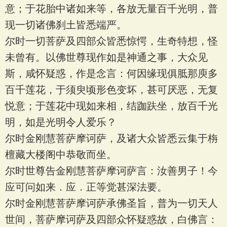
意；于花胎中诸如来等，各放无量百千光明，普
现一切诸佛刹土皆悉端严。
尔时一切菩萨及四部众皆悉惊愕，生奇特想，怪
未曾有。以佛世尊现作如是神通之事，大众见
斯，咸怀疑惑，作是念言：何因缘现俱胝那庾多
百千莲花，于须臾顷形色变坏，甚可厌恶，无复
悦意；于莲花中现如来相，结跏趺坐，放百千光
明，如是光明令人爱乐？
尔时金刚慧菩萨摩诃萨，及诸大众皆悉云集于栴
檀藏大楼阁中恭敬而坐。
尔时世尊告金刚慧菩萨摩诃萨言：汝善男子！今
应可问如来．应．正等觉甚深法要。
尔时金刚慧菩萨摩诃萨承佛圣旨，普为一切天人
世间，菩萨摩诃萨及四部众怀疑惑故，白佛言：