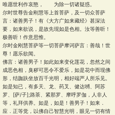
唯愿世利作哀愍， 为除一切诸疑惑。
尔时世尊告金刚慧等上首菩萨，及一切众菩萨
言：诸善男子！有《大方广如来藏经》甚深法
要，如来欲说，是故先现如是色相。汝等善听！
极善听！作意思惟。
尔时金刚慧菩萨等一切菩萨摩诃萨言：善哉！世
尊！愿乐欲闻。
佛言：诸善男子！如此如来变化莲花，忽然之间
成恶色相，臭秽可恶令不爱乐，如是花中而现佛
形，结跏趺坐放百千光明，相好端严人所乐见。
如是知已，有多天、龙、药叉、健达嚩、阿苏
罗、[萨/子];路茶、紧那罗、摩呼罗伽，人非人
等，礼拜供养。如是，如是！善男子！如来．
应．正等觉，以佛自己智慧光明，眼见一切有情