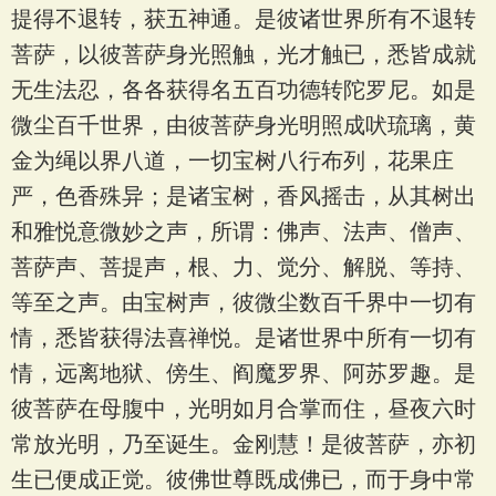
提得不退转，获五神通。是彼诸世界所有不退转
菩萨，以彼菩萨身光照触，光才触已，悉皆成就
无生法忍，各各获得名五百功德转陀罗尼。如是
微尘百千世界，由彼菩萨身光明照成吠琉璃，黄
金为绳以界八道，一切宝树八行布列，花果庄
严，色香殊异；是诸宝树，香风摇击，从其树出
和雅悦意微妙之声，所谓：佛声、法声、僧声、
菩萨声、菩提声，根、力、觉分、解脱、等持、
等至之声。由宝树声，彼微尘数百千界中一切有
情，悉皆获得法喜禅悦。是诸世界中所有一切有
情，远离地狱、傍生、阎魔罗界、阿苏罗趣。是
彼菩萨在母腹中，光明如月合掌而住，昼夜六时
常放光明，乃至诞生。金刚慧！是彼菩萨，亦初
生已便成正觉。彼佛世尊既成佛已，而于身中常