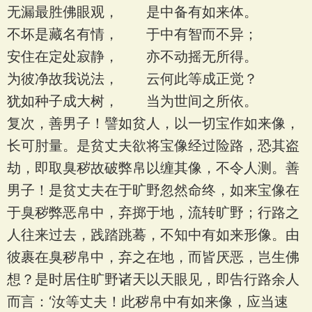
无漏最胜佛眼观， 是中备有如来体。
不坏是藏名有情， 于中有智而不异；
安住在定处寂静， 亦不动摇无所得。
为彼净故我说法， 云何此等成正觉？
犹如种子成大树， 当为世间之所依。
复次，善男子！譬如贫人，以一切宝作如来像，
长可肘量。是贫丈夫欲将宝像经过险路，恐其盗
劫，即取臭秽故破弊帛以缠其像，不令人测。善
男子！是贫丈夫在于旷野忽然命终，如来宝像在
于臭秽弊恶帛中，弃掷于地，流转旷野；行路之
人往来过去，践踏跳蓦，不知中有如来形像。由
彼裹在臭秽帛中，弃之在地，而皆厌恶，岂生佛
想？是时居住旷野诸天以天眼见，即告行路余人
而言：‘汝等丈夫！此秽帛中有如来像，应当速