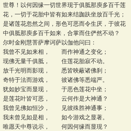
世尊！以何因缘一切世界现于俱胝那庾多百千莲
花，一切于花胎中皆有如来结跏趺坐放百千光；
是诸莲花忽然之间，形色可恶而令生厌，于彼花
中俱胝那庾多百千如来，合掌而住俨然不动？
尔时金刚慧菩萨摩诃萨以伽他问曰：
我曾不见如来相， 而作神通之变化；
现佛无量千俱胝， 住莲花胎寂不动。
放千光明而影现， 悉皆映蔽诸佛刹；
奇特于法而游戏， 彼诸佛等悉端严。
犹如妙宝而显现， 于恶色莲花中坐；
是莲花叶皆可恶， 云何作是大神通？
我曾见佛如恒沙， 见彼殊胜神通事；
我未曾见如是相， 如今游戏之显著。
唯愿天中尊说示， 何因何缘而显现？