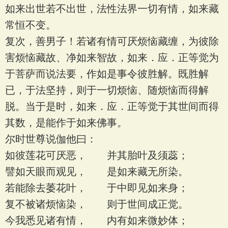
如来出世若不出世，法性法界一切有情，如来藏
常恒不变。
复次，善男子！若诸有情可厌烦恼藏缠，为彼除
害烦恼藏故、净如来智故，如来．应．正等觉为
于菩萨而说法要，作如是事令彼胜解。既胜解
已，于法坚持，则于一切烦恼、随烦恼而得解
脱。当于是时，如来．应．正等觉于其世间而得
其数，是能作于如来佛事。
尔时世尊说伽他曰：
如彼莲花可厌恶， 并其胎叶及须蕊；
譬如天眼而观见， 是如来藏无所染。
若能除去萎花叶， 于中即见如来身；
复不被诸烦恼染， 则于世间成正觉。
今我悉见诸有情， 内有如来微妙体；