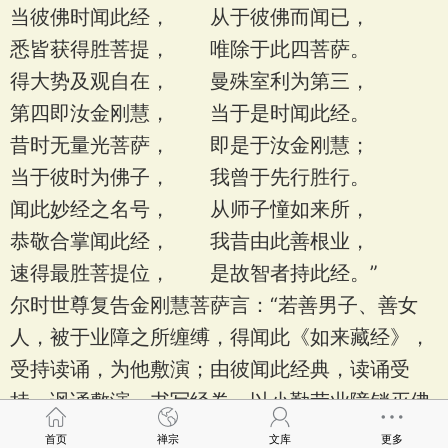
当彼佛时闻此经， 从于彼佛而闻已，
悉皆获得胜菩提， 唯除于此四菩萨。
得大势及观自在， 曼殊室利为第三，
第四即汝金刚慧， 当于是时闻此经。
昔时无量光菩萨， 即是于汝金刚慧；
当于彼时为佛子， 我曾于先行胜行。
闻此妙经之名号， 从师子憧如来所，
恭敬合掌闻此经， 我昔由此善根业，
速得最胜菩提位， 是故智者持此经。”
尔时世尊复告金刚慧菩萨言：“若善男子、善女
人，被于业障之所缠缚，得闻此《如来藏经》，
受持读诵，为他敷演；由彼闻此经典，读诵受
持、讽诵敷演、书写经卷，以小勤劳业障销灭佛
法现前。”
首页
禅宗
文库
更多