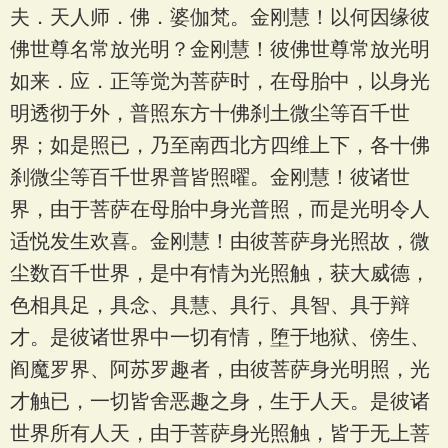
夫．天人师．佛．婆伽梵。金刚慧！以何因缘彼
佛世尊名常放光明？金刚慧！彼佛世尊常放光明
如来．应．正等觉为菩萨时，在母胎中，以身光
明透彻于外，普照东方十佛刹土微尘等百千世
界；如是照已，乃至南西北方四维上下，各十佛
刹微尘等百千世界普皆照曜。金刚慧！彼诸世
界，由于菩萨在母胎中身光普照，而是光明令人
适悦发生欢喜。金刚慧！由彼菩萨身光照故，微
尘数百千世界，是中有情为光照触，获大威德，
色相具足，具念、具慧、具行、具智、具于辩
才。是彼诸世界中一切有情，堕于地狱、傍生、
阎魔罗界、阿苏罗趣者，由彼菩萨身光明照，光
才触已，一切皆舍恶趣之身，生于人天。是彼诸
世界所有人天，由于菩萨身光照触，皆于无上菩