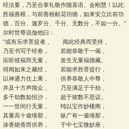
经法要，乃至合掌礼敬作随喜语。金刚慧！以此
胜福善根，与前善根献花功德，如来安立比前功
德，百分、迦罗分、千分、无数分，不如一分。”
尔时世尊说伽他曰：
“或有乐求菩提者， 闻此经典而受持，
乃至书写于经卷， 若能恭敬于一偈，
应听彼福而无量， 发生无量福德藏。
得闻如来之藏经， 若能求胜菩提行，
以神通力住上乘， 供养恭敬人中尊，
并及十方声闻众， 乃至满足于千劫，
多千劫数如恒沙， 超于彼数不思议。
一一世间行无量， 纯以宝作妙楼阁，
其量高十逾缮那， 纵广有一逾缮那，
涂香烧香而供养， 于中七宝微妙座，