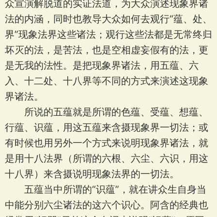
众宣演解脱道的实证法道，为大众演述现象界诸
法的内涵，同时也教导大众如何去观行“蕴、处、
界”现象法界这些诸法；观行这些法都是无常终归
坏灭的法，是苦法，也是空相虚妄假有的法，更
是无我的法性。是把现象界诸法，用五蕴、六
入、十二处、十八界等不同的方式来演述这现象
界诸法。
所说的五蕴就是所谓的色蕴、受蕴、想蕴、
行蕴、识蕴，用这五蕴来含摄现象界一切法；或
有时候也用另外一个方式来说明现象界诸法，就
是用十八法界（所谓的六根、六尘、六识，用这
十八界）来含摄说明现象法界的一切法。
五蕴当中所谓的“识蕴”，就在讲众生自身当
中能分别六尘诸法的这六个识心。阿含的经典也