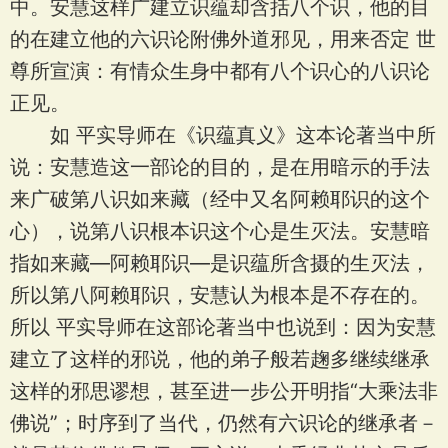
中。安慧这样广建立识蕴却含括八个识，他的目
的在建立他的六识论附佛外道邪见，用来否定 世
尊所宣演：有情众生身中都有八个识心的八识论
正见。
如 平实导师在《识蕴真义》这本论著当中所
说：安慧造这一部论的目的，是在用暗示的手法
来广破第八识如来藏（经中又名阿赖耶识的这个
心），说第八识根本识这个心是生灭法。安慧暗
指如来藏—阿赖耶识—是识蕴所含摄的生灭法，
所以第八阿赖耶识，安慧认为根本是不存在的。
所以 平实导师在这部论著当中也说到：因为安慧
建立了这样的邪说，他的弟子般若趜多继续继承
这样的邪思谬想，甚至进一步公开明指“大乘法非
佛说”；时序到了当代，仍然有六识论的继承者－