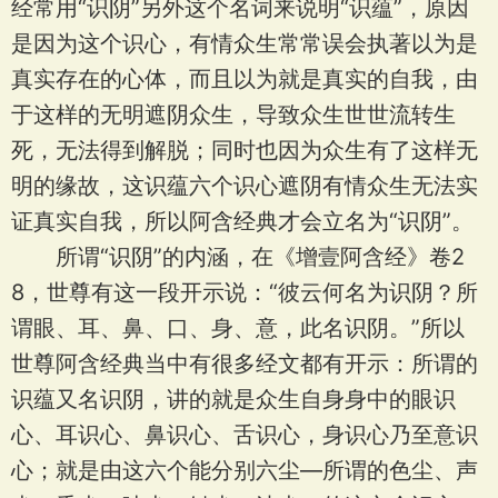
经常用“识阴”另外这个名词来说明“识蕴”，原因
是因为这个识心，有情众生常常误会执著以为是
真实存在的心体，而且以为就是真实的自我，由
于这样的无明遮阴众生，导致众生世世流转生
死，无法得到解脱；同时也因为众生有了这样无
明的缘故，这识蕴六个识心遮阴有情众生无法实
证真实自我，所以阿含经典才会立名为“识阴”。
所谓“识阴”的内涵，在《增壹阿含经》卷2
8，世尊有这一段开示说：“彼云何名为识阴？所
谓眼、耳、鼻、口、身、意，此名识阴。”所以
世尊阿含经典当中有很多经文都有开示：所谓的
识蕴又名识阴，讲的就是众生自身身中的眼识
心、耳识心、鼻识心、舌识心，身识心乃至意识
心；就是由这六个能分别六尘—所谓的色尘、声