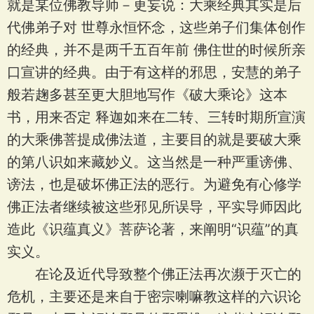
就是某位佛教导师－更妄说：大乘经典其实是后
代佛弟子对 世尊永恒怀念，这些弟子们集体创作
的经典，并不是两千五百年前 佛住世的时候所亲
口宣讲的经典。由于有这样的邪思，安慧的弟子
般若趜多甚至更大胆地写作《破大乘论》这本
书，用来否定 释迦如来在二转、三转时期所宣演
的大乘佛菩提成佛法道，主要目的就是要破大乘
的第八识如来藏妙义。这当然是一种严重谤佛、
谤法，也是破坏佛正法的恶行。为避免有心修学
佛正法者继续被这些邪见所误导，平实导师因此
造此《识蕴真义》菩萨论著，来阐明“识蕴”的真
实义。
在论及近代导致整个佛正法再次濒于灭亡的
危机，主要还是来自于密宗喇嘛教这样的六识论