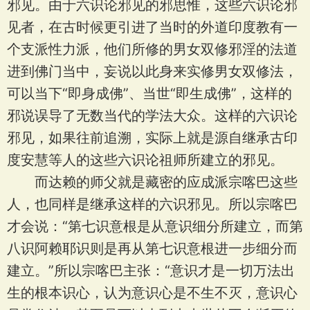
邪见。由于六识论邪见的邪思惟，这些六识论邪
见者，在古时候更引进了当时的外道印度教有一
个支派性力派，他们所修的男女双修邪淫的法道
进到佛门当中，妄说以此身来实修男女双修法，
可以当下“即身成佛”、当世“即生成佛”，这样的
邪说误导了无数当代的学法大众。这样的六识论
邪见，如果往前追溯，实际上就是源自继承古印
度安慧等人的这些六识论祖师所建立的邪见。
而达赖的师父就是藏密的应成派宗喀巴这些
人，也同样是继承这样的六识邪见。所以宗喀巴
才会说：“第七识意根是从意识细分所建立，而第
八识阿赖耶识则是再从第七识意根进一步细分而
建立。”所以宗喀巴主张：“意识才是一切万法出
生的根本识心，认为意识心是不生不灭，意识心