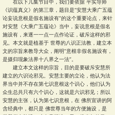
在以下几集节目中，我们要依据 平实导师
《识蕴真义》的第三章，题目是“安慧大乘广五蕴
论妄说意根是假名施设有”的这个重要论点，来针
对安慧《大乘广五蕴论》当中，妄说意根是假名
施设有，来逐一一点一点作论证，破斥这样的邪
见。本文就是植基于 世尊的八识正法教，建立本
文的宗旨来教导大众，阐明“意根非假名施设有，
是摄归现象法界十八界之一法”。
建立本文这样的宗旨，目的是要破斥安慧所
建立的六识论邪见。安慧主要的立论，他认为法
界当中并不存在第七识意根这个识心，他们认为
众生总共只有六个识心，这就是六识邪见；所以
安慧的主张，认为第七识意根，在 佛所宣讲的阿
含经典中，都只是 佛世尊当年的方便施设，是