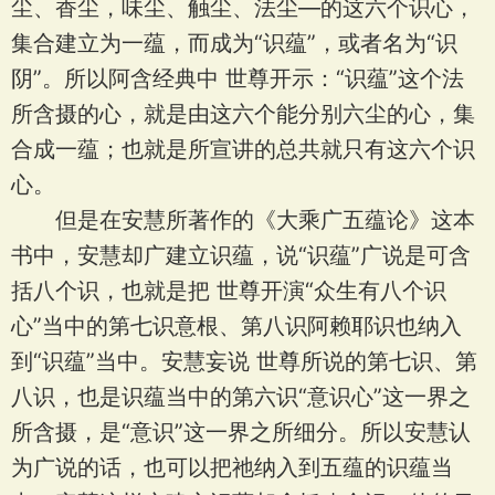
尘、香尘，味尘、触尘、法尘—的这六个识心，
集合建立为一蕴，而成为“识蕴”，或者名为“识
阴”。所以阿含经典中 世尊开示：“识蕴”这个法
所含摄的心，就是由这六个能分别六尘的心，集
合成一蕴；也就是所宣讲的总共就只有这六个识
心。
但是在安慧所著作的《大乘广五蕴论》这本
书中，安慧却广建立识蕴，说“识蕴”广说是可含
括八个识，也就是把 世尊开演“众生有八个识
心”当中的第七识意根、第八识阿赖耶识也纳入
到“识蕴”当中。安慧妄说 世尊所说的第七识、第
八识，也是识蕴当中的第六识“意识心”这一界之
所含摄，是“意识”这一界之所细分。所以安慧认
为广说的话，也可以把祂纳入到五蕴的识蕴当