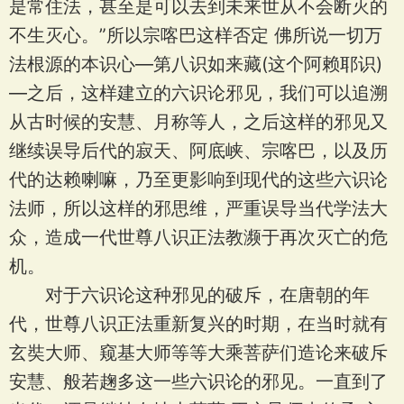
是常住法，甚至是可以去到未来世从不会断灭的
不生灭心。”所以宗喀巴这样否定 佛所说一切万
法根源的本识心—第八识如来藏(这个阿赖耶识)
—之后，这样建立的六识论邪见，我们可以追溯
从古时候的安慧、月称等人，之后这样的邪见又
继续误导后代的寂天、阿底峡、宗喀巴，以及历
代的达赖喇嘛，乃至更影响到现代的这些六识论
法师，所以这样的邪思维，严重误导当代学法大
众，造成一代世尊八识正法教濒于再次灭亡的危
机。
对于六识论这种邪见的破斥，在唐朝的年
代，世尊八识正法重新复兴的时期，在当时就有
玄奘大师、窥基大师等等大乘菩萨们造论来破斥
安慧、般若趜多这一些六识论的邪见。一直到了