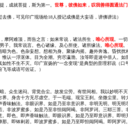
摩提，成就菩提，斯为第一。
世尊，彼佛如来，叹我善得圆通法门
过去佛，可见印广现场给18人授记成佛是大妄语，谤佛谤法）
座，摩阿难顶，而告之言：如来常说，诸法所生，
唯心所现
。一切
善男子。我常说言。色心诸缘。及心所使。诸所缘法。
唯心所现
。
结暗为色。色杂妄想。想相为身。聚缘内摇。趣外奔逸。昏扰扰
惟认一浮沤体。目为全潮。穷尽瀛渤。汝等即是迷中倍人。如我垂
真如性不生不灭。印广宣扬的“一念变现”是典型的歪理邪说（口
纷飞等成语可佐证。）
云暗。众生迷闷。背觉合尘。故发尘劳。有世间相。我以妙明不
方界。身含十方无尽虚空。于一毛端。现宝王刹。坐微尘里。转
声香味触法。非眼识界。如是乃至非意识界。非明无明。明无明
若。非波罗蜜多。如是乃至非怛闼阿竭。非阿罗诃。三耶三菩。
意。即色。即声香味触法。即眼识界。如是乃至即意识界。即明
禅那。即钵剌若。即波罗蜜多。如是乃至即怛闼阿竭。即阿罗诃