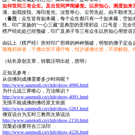
如何世间三有众生。及出世间声闻缘觉。以所知心。测度如来
满。如我按指。海印发光。汝暂举心。尘劳先起。由不勤求无上觉
（
备注
：众生皆有如来藏，每个众生都只有一个如来藏，空如
性。印广宣扬的“一心三藏”是典型的歪理邪说（口号是：完全
楞严经此处已经预破，印广及弟子等三有众生以所知心用世语
由以上《楞严经》所对印广邪师的种种预破，明智的佛子定会
随顺邪师者，千佛出世不通忏悔，恒沙诸佛出世，不得解脱。
（站长原创文章，转载注明出处，慈明）
正知见参考：
从信佛到成佛需要多少时间呢？
http://www.sanmodi.cn/club/show-4906.html
为什么说三界唯心，万法唯识？
http://www.sanmodi.cn/club/show-4091.html
无情不能成佛的佛经原文依据
http://www.sanmodi.cn/club/show-5261.html
佛宣说分为五时三教而次第说法
http://www.sanmodi.cn/club/show-2150.html
涅槃必须要符合三法印
http://www.sanmodi.cn/club/show-4226.html