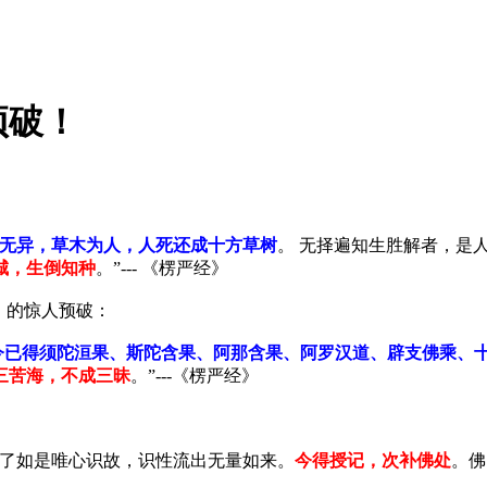
预破！
无异，草木为人，人死还成十方草树
。 无择遍知生胜解者，是
城，生倒知种
。”--- 《楞严经》
》的惊人预破：
今已得须陀洹果、斯陀含果、阿那含果、阿罗汉道、辟支佛乘、
三苦海，不成三昧
。”---《楞严经》
我了如是唯心识故，识性流出无量如来。
今得授记，次补佛处
。佛