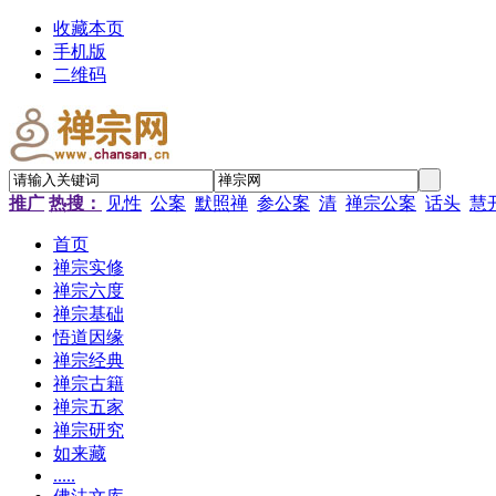
收藏本页
手机版
二维码
推广
热搜：
见性
公案
默照禅
参公案
清
禅宗公案
话头
慧
首页
禅宗实修
禅宗六度
禅宗基础
悟道因缘
禅宗经典
禅宗古籍
禅宗五家
禅宗研究
如来藏
.....