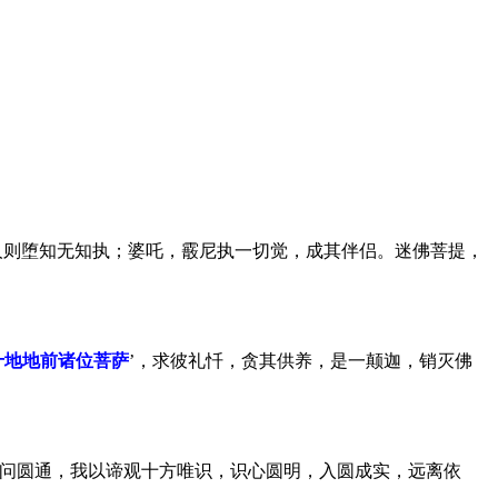
人则堕知无知执；婆吒，霰尼执一切觉，成其伴侣。迷佛菩提，
十地地前诸位菩萨
’，求彼礼忏，贪其供养，是一颠迦，销灭佛
问圆通，我以谛观十方唯识，识心圆明，入圆成实，远离依