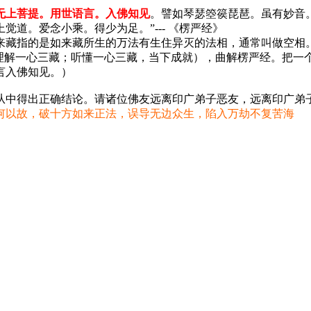
无上菩提。用世语言。入佛知见
。譬如琴瑟箜篌琵琶。虽有妙音
道。爱念小乘。得少为足。”--- 《楞严经》
来藏指的是如来藏所生的万法有生住异灭的法相，通常叫做空相
理解一心三藏；听懂一心三藏，当下成就），曲解楞严经。把一
言入佛知见。）
从中得出正确结论。请诸位佛友远离印广弟子恶友，远离印广弟
何以故，破十方如来正法，误导无边众生，陷入万劫不复苦海