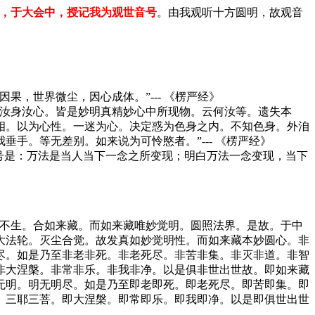
，于大会中，授记我为观世音号
。由我观听十方圆明，故观音
因果，世界微尘，因心成体。”--- 《楞严经》
汝身汝心。皆是妙明真精妙心中所现物。云何汝等。遗失本
相。以为心性。一迷为心。决定惑为色身之内。不知色身。外洎
手。等无差别。如来说为可怜愍者。”--- 《楞严经》
号是：万法是当人当下一念之所变现；明白万法一念变现，当下
灭不生。合如来藏。而如来藏唯妙觉明。圆照法界。是故。于中
大法轮。灭尘合觉。故发真如妙觉明性。而如来藏本妙圆心。非
尽。如是乃至非老非死。非老死尽。非苦非集。非灭非道。非智
非大涅槃。非常非乐。非我非净。以是俱非世出世故。即如来藏
无明。明无明尽。如是乃至即老即死。即老死尽。即苦即集。即
。三耶三菩。即大涅槃。即常即乐。即我即净。以是即俱世出世