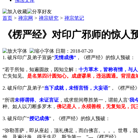
佛法文库
首页
>
禅宗网
>
禅宗研究
>
禅宗笔记
《楞严经》对印广邪师的惊人
日期：2018-07-20
1. 破斥印广及弟子宣扬“
无情成佛”
，《楞严经》的惊人预破：
“若于所知，知遍圆故，因知立解：
十方草木，皆称有情，与人
亡失知见。
是名第四计圆知心。成虚谬果，违远圆通。背涅盘
2. 破斥印广及弟子“
当下成就，未悟言悟，大妄语
”，《楞严经
“所谓
未得谓得、未证言证
，或求世间尊胜第一，谓前人言‘
我
种。如人以刀断多罗木，
佛记是人，永殒善根，无复知见，沉
3. 破斥印广“
授记成佛
”，《楞严经》的惊人预破：
“弥勒菩萨，即从座起，顶礼佛足，而白佛言。。。。世尊，
他，及遍计执。得无生忍，斯为第一。”--- 《楞严经》