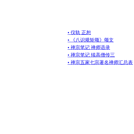
• 仪轨 正恕
• 《八识规矩颂》颂文
• 禅宗笔记 禅师语录
• 禅宗笔记 续高僧传三
• 禅宗五家七宗著名禅师汇总表