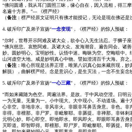
“佛问圆通，我从耳门圆照三昧，缘心自在，因入流相，得三
名遍十方界。”--- 《楞严经》
（
备注
：楞严经原文证明只有佛才能授记，无论是现在佛还是
4. 破斥印广及弟子宣扬“
一念变现
”，《楞严经》的惊人预破：
“尔时，世尊开示阿难及诸大众，欲令心入无生法忍。于狮子
“佛兴慈悲。哀愍阿难。及诸大众。发海潮音。遍告同会。诸
妙。圆妙明心。宝明妙性。认悟中迷。晦昧为空。空晦暗中。
山河虚空大地。咸是妙明真心中物。譬如澄清百千大海。弃之。
（
备注
：唯心所现是法界正理，唯第八识真心如来藏所现，妙
解脱），曲解楞严经。念是意识心，是生灭法，一念不生妄念
5. 破斥印广及弟子宣扬“
一心三藏
”，《楞严经》的惊人预破：
“而如来藏随为色空。周遍法界。是故。于中风动空澄。日明
一为无量。无量为一。小中现大。大中现小。不动道场。遍十
心非空。非地非水。非风非火。非眼非耳鼻舌身意。非色。非
非得。非檀那。非尸罗。非毗黎耶。非羼提。非禅那。非钵剌
元明心妙。即心即空。即地即水。即风即火。即眼即耳鼻舌身
灭即道。即智即得。即檀那。即尸罗。即毗黎耶。即羼提。即
故。即如来藏妙明心元。离即离非。是即非即。