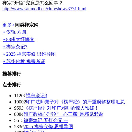
禅宗“开悟”究竟是怎么回事？
http://www.sanmodi.cn/club/show-3731.html
更多
>
同类禅宗网
• 仪轨 方圆
• 88佛大忏悔文
• 禅宗杂记3
• 2025 禅宗实修 思维导图
• 苏州佛教 禅宗考证
推荐排行
点击排行
1120
1
禅宗杂记3
1000
2
印广法师弟子对《楞严经》的严重误解整理汇总
969
3
《楞严经》对印广邪师的惊人预破！
808
4
印广教核心理论“一心三藏”是邪见邪说
561
5
禅宗笔记 五灯会元 一
533
6
2025 禅宗实修 思维导图