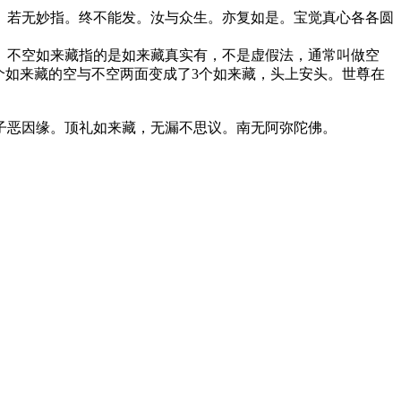
。若无妙指。终不能发。汝与众生。亦复如是。宝觉真心各各圆
。不空如来藏指的是如来藏真实有，不是虚假法，通常叫做空
个如来藏的空与不空两面变成了3个如来藏，头上安头。世尊在
子恶因缘。顶礼如来藏，无漏不思议。南无阿弥陀佛。