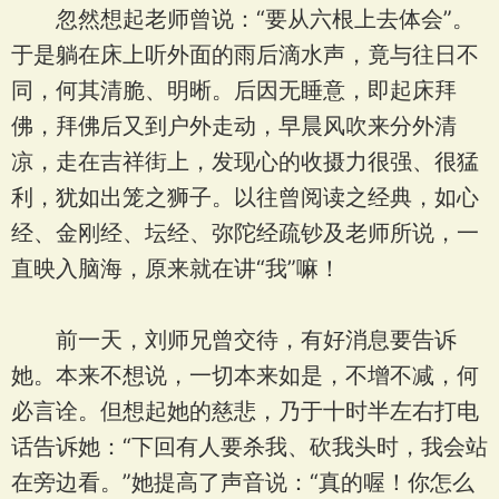
忽然想起老师曾说：“要从六根上去体会”。
于是躺在床上听外面的雨后滴水声，竟与往日不
同，何其清脆、明晰。后因无睡意，即起床拜
佛，拜佛后又到户外走动，早晨风吹来分外清
凉，走在吉祥街上，发现心的收摄力很强、很猛
利，犹如出笼之狮子。以往曾阅读之经典，如心
经、金刚经、坛经、弥陀经疏钞及老师所说，一
直映入脑海，原来就在讲“我”嘛！
前一天，刘师兄曾交待，有好消息要告诉
她。本来不想说，一切本来如是，不增不减，何
必言诠。但想起她的慈悲，乃于十时半左右打电
话告诉她：“下回有人要杀我、砍我头时，我会站
在旁边看。”她提高了声音说：“真的喔！你怎么