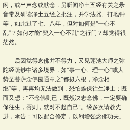
闲，或出声念或默念，另听闻净土五经有关之录
音带及研读净土五经之批注，并学法器、打地钟
等，如此过了七、八年，但对如何是“一心不
乱”？如何才能“契入一心不乱”之行门？却觉得很
茫然。
后因觉得念佛并不得力，又见莲池大师之弥
陀经疏钞中诸多境界，如“事一心、理一心”或大
势至菩萨念佛圆通章之“都摄六根，净念相
继”等，再再均无法做到，恐怕难保往生净土；既
而又想：“不念佛则已，既然决志念佛，一定要确
保往生，否则，就对不起自己”。经多次请教先
进，承告：可以配合修定，以利增强念佛功夫。