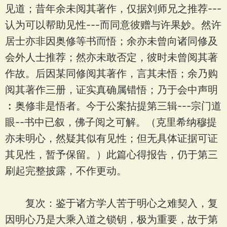
见道；昔年余未阅其著作，仅据刘师兄之推荐---
认为可以帮助见性---而同意彼赠与许果妙。然许
居士亦非因奥修等书而悟；余亦未曾向诸同修及
会外人士推荐；然亦未敢否定，彼时未曾阅其著
作故。后因某同修阅其著作，言其未悟；余乃购
阅其著作三册，证实真确属错悟；乃于会中声明
︰奥修非是悟者。今于公案拈提第三辑---宗门道
眼--书中已叙，佛子阅之可解。（克里希纳穆提
亦未明心，然疑其似有见性；但无具体证据可证
其见性，暂予保留。）此篇心得报告，仍于第三
刷起完整披露，不作更动。
复次：鉴于诸方学人苦于明心之难契入，复
因明心乃是大乘入道之锁钥，极为重要，故于第