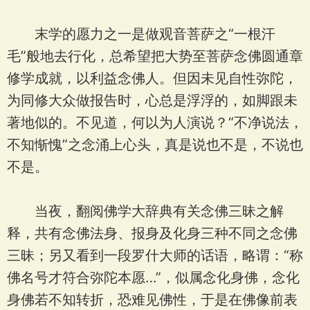
末学的愿力之一是做观音菩萨之“一根汗
毛”般地去行化，总希望把大势至菩萨念佛圆通章
修学成就，以利益念佛人。但因未见自性弥陀，
为同修大众做报告时，心总是浮浮的，如脚跟未
著地似的。不见道，何以为人演说？“不净说法，
不知惭愧”之念涌上心头，真是说也不是，不说也
不是。
当夜，翻阅佛学大辞典有关念佛三昧之解
释，共有念佛法身、报身及化身三种不同之念佛
三昧；另又看到一段罗什大师的话语，略谓：“称
佛名号才符合弥陀本愿…”，似属念化身佛，念化
身佛若不知转折，恐难见佛性，于是在佛像前表