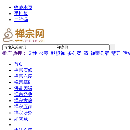
收藏本页
手机版
二维码
推广
热搜：
见性
公案
默照禅
参公案
清
禅宗公案
慧开
话
首页
禅宗实修
禅宗六度
禅宗基础
悟道因缘
禅宗经典
禅宗古籍
禅宗五家
禅宗研究
如来藏
.....