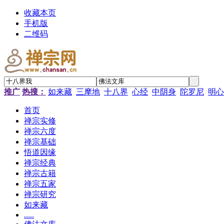
收藏本页
手机版
二维码
推广
热搜：
如来藏
三摩地
十八界
心经
中阴身
陀罗尼
明心
首页
禅宗实修
禅宗六度
禅宗基础
悟道因缘
禅宗经典
禅宗古籍
禅宗五家
禅宗研究
如来藏
.....