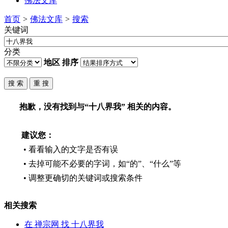
佛法文库
首页
>
佛法文库
>
搜索
关键词
分类
地区
排序
抱歉，没有找到与“
十八界我
” 相关的内容。
建议您：
• 看看输入的文字是否有误
• 去掉可能不必要的字词，如“的”、“什么”等
• 调整更确切的关键词或搜索条件
相关搜索
在
禅宗网
找 十八界我