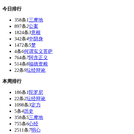
今日排行
358条
1
三摩地
897条
2
公案
1824条
3
意根
342条
4
中阴身
1472条
5
梦
4条
6
何谓实义菩萨
764条
7
阿含正义
514条
8
福德资粮
22条
9
坛经辩讹
本周排行
186条
1
陀罗尼
22条
2
坛经辩讹
1098条
3
定力
5条
4
历史
358条
5
三摩地
755条
6
心经
2511条
7
明心