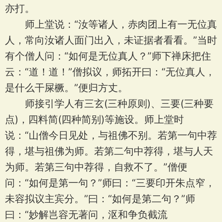
亦打。
师上堂说：“汝等诸人，赤肉团上有一无位真
人，常向汝诸人面门出入，未证据者看看。”当时
有个僧人问：“如何是无位真人？”师下禅床把住
云：“道！道！”僧拟议，师拓开曰：“无位真人，
是什么干屎橛。”便归方丈。
师接引学人有三玄(三种原则)、三要(三种要
点)，四料简(四种简别)等施设。师上堂时
说：“山僧今日见处，与祖佛不别。若第一句中荐
得，堪与祖佛为师。若第二句中荐得，堪与人天
为师。若第三句中荐得，自救不了。”僧便
问：“如何是第一句？”师曰：“三要印开朱点窄，
未容拟议主宾分。”曰：“如何是第二句？”师
曰：“妙解岂容无著问，沤和争负截流