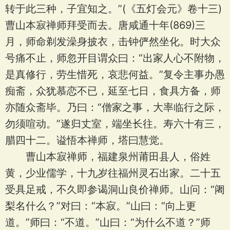
转于此三种，子宜知之。”(《五灯会元》卷十三)
曹山本寂禅师拜受而去。唐咸通十年(869)三
月，师命剃发澡身披衣，击钟俨然坐化。时大众
号痛不止，师忽开目谓众曰：“出家人心不附物，
是真修行，劳生惜死，哀悲何益。”复令主事办愚
痴斋，众犹慕恋不已，延至七日，食具方备，师
亦随众斋毕。乃曰：“僧家之事，大率临行之际，
勿须喧动。”遂归丈室，端坐长往。寿六十有三，
腊四十二。谥悟本禅师，塔曰慧觉。
曹山本寂禅师，福建泉州莆田县人，俗姓
黄，少业儒学，十九岁往福州灵石出家。二十五
受具足戒，不久即参谒洞山良价禅师。山问：“阇
梨名什么？”对曰：“本寂。”山曰：“向上更
道。”师曰：“不道。”山曰：“为什么不道？”师