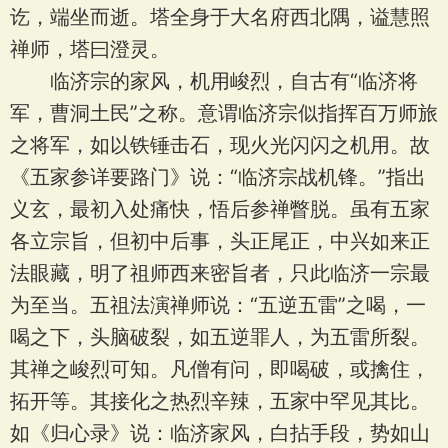
讫，端坐而逝。塔全身于大名府西北隅，谥慧照
禅师，塔曰澄灵。
临济宗的家风，机用峻烈，自古有“临济将
军，曹洞土民”之称。意谓临济宗似指挥百万师旅
之将军，如以铁锤击石，现火光闪闪之机用。故
《五家参详要路门》说：“临济宗战机锋。”指出
义玄，最初入处痛快，悟后参禅瞥脱。虽有五家
各立宗旨，但初中后事，头正尾正，中兴如来正
法眼藏，明了祖师西来密旨者，只此临济一宗最
为至当。五祖法演禅师说：“五逆五雷”之喝，一
喝之下，头脑破裂，如五逆罪人，为五雷所裂。
其禅之峻烈可知。凡僧有问，即喝破，或擒住，
拓开等。其接化之热烈辛辣，五家中罕见其比。
如《归心录》说：临济家风，白拈手段，势如山