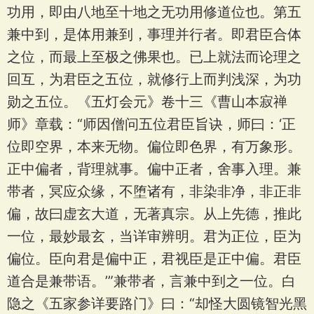
功用，即由八地至十地之无功用修道位也。第五
兼中到，是体用兼到，事理并行者。即君臣合体
之位，而最上至极之佛果也。已上就法而论理之
回互，为君臣之五位，就修行上而判浅深，为功
勋之五位。《五灯会元》卷十三《曹山本寂禅
师》章载：“师因僧问五位君臣旨诀，师曰：‘正
位即空界，本来无物。偏位即色界，有万象形。
正中偏者，背理就事。偏中正者，舍事入理。兼
带者，冥应众缘，不堕诸有，非染非净，非正非
偏，故曰虚玄大道，无著真宗。从上先德，推此
一位，最妙最玄，当详审辨明。君为正位，臣为
偏位。臣向君是偏中正，君视臣是正中偏。君臣
道合是兼带语。’”兼带者，言兼中到之一位。白
隐之《五家参详要路门》曰：“却怪大圆镜智光黑