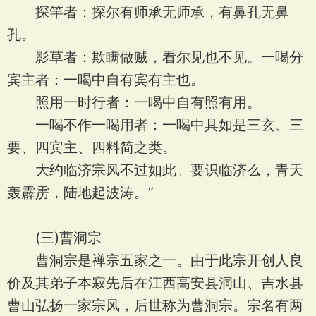
探竿者：探尔有师承无师承，有鼻孔无鼻
孔。
影草者：欺瞒做贼，看尔见也不见。一喝分
宾主者：一喝中自有宾有主也。
照用一时行者：一喝中自有照有用。
一喝不作一喝用者：一喝中具如是三玄、三
要、四宾主、四料简之类。
大约临济宗风不过如此。要识临济么，青天
轰霹雳，陆地起波涛。”
(三)曹洞宗
曹洞宗是禅宗五家之一。由于此宗开创人良
价及其弟子本寂先后在江西高安县洞山、吉水县
曹山弘扬一家宗风，后世称为曹洞宗。宗名有两