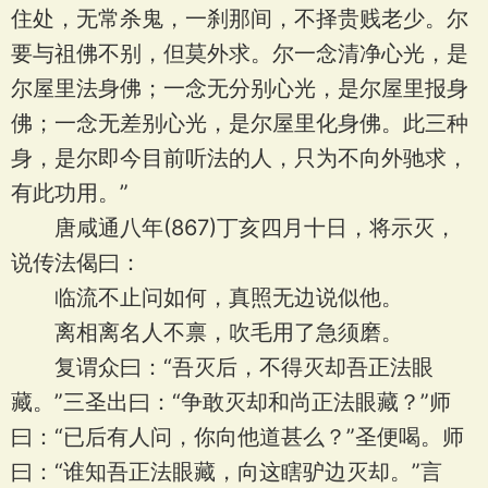
住处，无常杀鬼，一刹那间，不择贵贱老少。尔
要与祖佛不别，但莫外求。尔一念清净心光，是
尔屋里法身佛；一念无分别心光，是尔屋里报身
佛；一念无差别心光，是尔屋里化身佛。此三种
身，是尔即今目前听法的人，只为不向外驰求，
有此功用。”
唐咸通八年(867)丁亥四月十日，将示灭，
说传法偈曰：
临流不止问如何，真照无边说似他。
离相离名人不禀，吹毛用了急须磨。
复谓众曰：“吾灭后，不得灭却吾正法眼
藏。”三圣出曰：“争敢灭却和尚正法眼藏？”师
曰：“已后有人问，你向他道甚么？”圣便喝。师
曰：“谁知吾正法眼藏，向这瞎驴边灭却。”言