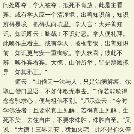
问处即夺，学人被夺，抵死不肯放，此是主看
宾。或有学人应一个清净境，出善知识前，知识
辨得是境，把得抛向坑里。学人言：大好善知
识。知识即云：咄哉！不识好恶。学人便礼拜。
此唤作主看主。或有学人，披枷带锁，出善知识
前，知识更与安一重枷锁。学人欢喜，彼此不
辨，唤作宾看宾。大德，山僧所举，皆是辨魔拣
异，知其邪正。”
师云：“山僧无一法与人，只是治病解缚。尔
取山僧口里语，不如休歇无事去。”“你若能歇得
念念驰求心，便与祖佛不别。”师示众云：“今时
学佛法者，且要求真正见解，若得真正见解，生
死不染，去住自由，不要求殊胜，殊胜自至。”又
说：“大德！三界无安，犹如火宅。此不是你久停