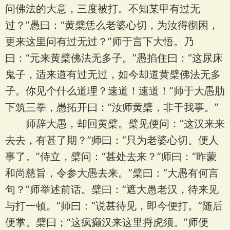
问佛法的大意，三度被打。不知某甲有过无
过？”愚曰：“黄檗恁么老婆心切，为汝得彻困，
更来这里问有过无过？”师于言下大悟。乃
曰：“元来黄檗佛法无多子。”愚掐住曰：“这尿床
鬼子，适来道有过无过，如今却道黄檗佛法无多
子。你见个什么道理？速道！速道！”师于大愚肋
下筑三拳，愚拓开曰：“汝师黄檗，非干我事。”
师辞大愚，却回黄檗。檗见便问：“这汉来来
去去，有甚了期？”师曰：“只为老婆心切。便人
事了。”侍立，檗问：“甚处去来？”师曰：“昨蒙
和尚慈旨，令参大愚去来。”檗曰：“大愚有何言
句？”师举述前话。檗曰：“遮大愚老汉，待来见
与打一顿。”师曰：“说甚待见，即今便打。”随后
便掌。檗曰；“这疯癫汉来这里捋虎须。”师便