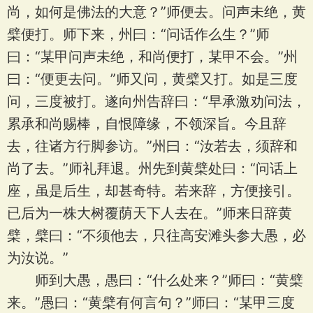
尚，如何是佛法的大意？”师便去。问声未绝，黄
檗便打。师下来，州曰：“问话作么生？”师
曰：“某甲问声未绝，和尚便打，某甲不会。”州
曰：“便更去问。”师又问，黄檗又打。如是三度
问，三度被打。遂向州告辞曰：“早承激劝问法，
累承和尚赐棒，自恨障缘，不领深旨。今且辞
去，往诸方行脚参访。”州曰：“汝若去，须辞和
尚了去。”师礼拜退。州先到黄檗处曰：“问话上
座，虽是后生，却甚奇特。若来辞，方便接引。
已后为一株大树覆荫天下人去在。”师来日辞黄
檗，檗曰：“不须他去，只往高安滩头参大愚，必
为汝说。”
师到大愚，愚曰：“什么处来？”师曰：“黄檗
来。”愚曰：“黄檗有何言句？”师曰：“某甲三度