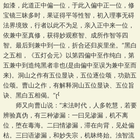
如漆，此道正中偏一位，于此入偏中正一位，修
宝镜三昧多时，果证得平等性智，初入理事无碍
法界境致，行者以此不为足，亲入正中来一位，
依兼中至真修，获得妙观察智、成所作智等四
智。最后到兼中到一位，折合还归炭里坐。”黑白
之五相，《五灯会元》以第四偏中至作纯白，第
五兼中到造纯黑者非也(是由偏中至误为兼中至而
来)。洞山之作有五位显诀，五位逐位颂，功勋五
位颂。曹山之作，有解释洞山五位显诀、五位旨
诀、黑白五相偈。”
师又向曹山说：“末法时代，人多乾慧，若要
辨验真伪，有三种渗漏：一曰见渗漏，机不离
位，堕在毒海。二曰情渗漏，滞在向背，见处偏
枯。三曰语渗漏，和妙失宗，机昧终始。浊智流