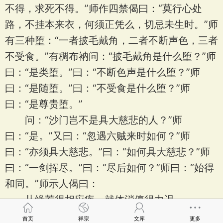
不得，求死不得。”师作四禁偈曰：“莫行心处
路，不挂本来衣，何须正凭么，切忌未生时。”师
有三种堕：“一者披毛戴角，二者不断声色，三者
不受食。”有稠布衲问：“披毛戴角是什么堕？”师
曰：“是类堕。”曰：“不断色声是什么堕？”师
曰：“是随堕。”曰：“不受食是什么堕？”师
曰：“是尊贵堕。”
问：“沙门岂不是具大慈悲的人？”师
曰：“是。”又曰：“忽遇六贼来时如何？”师
曰：“亦须具大慈悲。”曰：“如何具大慈悲？”师
曰：“一剑挥尽。”曰：“尽后如何？”师曰：“始得
和同。”师示人偈曰：
从缘荐得相应疾，就体消停得力迟，
瞥起本来无处所，吾师暂说不思议。
首页
禅宗
文库
更多