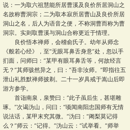
说：一为取六祖慧能所居曹溪及良价所居洞山之
名故称曹洞宗；二为取本寂所居曹山及良价所居
洞山之名，后人为语音之便，不称洞曹而称为曹
洞宗。实则取曹溪与洞山合称更近于情理。
良价悟本禅师，会稽俞氏子。幼年从师念
《般若心经》，至“无眼耳鼻舌身意”处，忽以手
扪面，问师曰：“某甲有眼耳鼻舌等，何故经言
无？”其师骇然异之，曰：“吾非汝师。”即指往五
泄山礼胜默禅师披剃。二十一岁具戒于嵩山后即
游方参学。
首诣南泉，泉赞曰：“此子虽后生，甚堪雕
琢。”次谒沩山，问曰：“顷闻南阳忠国师有无情
说法话，某甲末究其微。”沩曰：“阇梨莫记得
么？”师云：“记得。”沩山云：“试举看。”师举