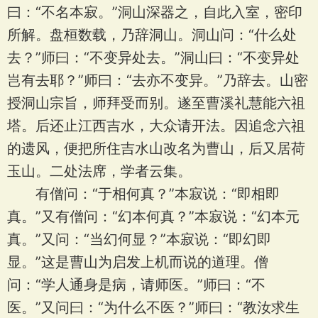
曰：“不名本寂。”洞山深器之，自此入室，密印
所解。盘桓数载，乃辞洞山。洞山问：“什么处
去？”师曰：“不变异处去。”洞山曰：“不变异处
岂有去耶？”师曰：“去亦不变异。”乃辞去。山密
授洞山宗旨，师拜受而别。遂至曹溪礼慧能六祖
塔。后还止江西吉水，大众请开法。因追念六祖
的遗风，便把所住吉水山改名为曹山，后又居荷
玉山。二处法席，学者云集。
有僧问：“于相何真？”本寂说：“即相即
真。”又有僧问：“幻本何真？”本寂说：“幻本元
真。”又问：“当幻何显？”本寂说：“即幻即
显。”这是曹山为启发上机而说的道理。僧
问：“学人通身是病，请师医。”师曰：“不
医。”又问曰：“为什么不医？”师曰：“教汝求生