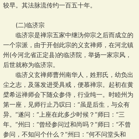
较早。其法脉流传约一百五十年。
(二)临济宗
临济宗是禅宗五家中继沩仰宗之后而成立的
一个宗派，由于开创此宗的义玄禅师，在河北镇
州(今河北省正定县)的临济院，举扬一家宗风，
后世就称为临济宗。
临济义玄禅师曹州南华人，姓邢氏，幼负出
尘之志，及落发进受具戒，便慕禅宗。起初在黄
檗希运禅师会下随众参侍，行业纯一。时睦州为
第一座，见师行止乃叹曰：“虽是后生，与众有
异。”遂问：“上座在此多少时候？”师曰：“三
年。”州曰：“曾经参问过和尚吗？”师曰：“不曾
参问，不知问个什么？”州曰：“何不问堂头和