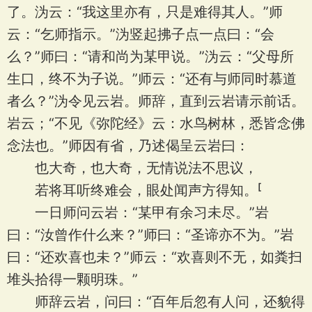
了。沩云：“我这里亦有，只是难得其人。”师
云：“乞师指示。”沩竖起拂子点一点曰：“会
么？”师曰：“请和尚为某甲说。”沩云：“父母所
生口，终不为子说。”师云：“还有与师同时慕道
者么？”沩令见云岩。师辞，直到云岩请示前话。
岩云；“不见《弥陀经》云：水鸟树林，悉皆念佛
念法也。”师因有省，乃述偈呈云岩曰：
也大奇，也大奇，无情说法不思议，
若将耳听终难会，眼处闻声方得知。
一日师问云岩：“某甲有余习未尽。”岩
曰：“汝曾作什么来？”师曰：“圣谛亦不为。”岩
曰：“还欢喜也未？”师云：“欢喜则不无，如粪扫
堆头拾得一颗明珠。”
师辞云岩，问曰：“百年后忽有人问，还貌得