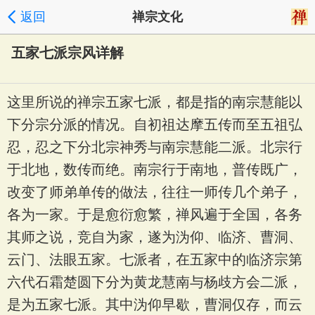
返回
禅宗文化
五家七派宗风详解
这里所说的禅宗五家七派，都是指的南宗慧能以
下分宗分派的情况。自初祖达摩五传而至五祖弘
忍，忍之下分北宗神秀与南宗慧能二派。北宗行
于北地，数传而绝。南宗行于南地，普传既广，
改变了师弟单传的做法，往往一师传几个弟子，
各为一家。于是愈衍愈繁，禅风遍于全国，各务
其师之说，竞自为家，遂为沩仰、临济、曹洞、
云门、法眼五家。七派者，在五家中的临济宗第
六代石霜楚圆下分为黄龙慧南与杨歧方会二派，
是为五家七派。其中沩仰早歇，曹洞仅存，而云