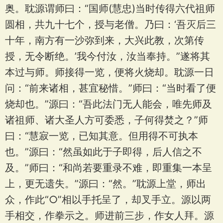
奥。耽源谓师曰：“国师(慧忠)当时传得六代祖师
圆相，共九十七个，授与老僧。乃曰：‘吾灭后三
十年，南方有一沙弥到来，大兴此教，次第传
授，无令断绝。’我今付汝，汝当奉持。”遂将其
本过与师。师接得一览，便将火烧却。耽源一日
问：“前来诸相，甚宜秘惜。”师曰：“当时看了便
烧却也。”源曰：“吾此法门无人能会，唯先师及
诸祖师、诸大圣人方可委悉，子何得焚之？”师
曰：“慧寂一览，已知其意。但用得不可执本
也。”源曰：“然虽如此于子即得，后人信之不
及。”师曰：“和尚若要重录不难，即重集一本呈
上，更无遗失。”源曰：“然。”耽源上堂，师出
众，作此“○”相以手托呈了，却叉手立。源以两
手相交，作拳示之。师进前三步，作女人拜。源