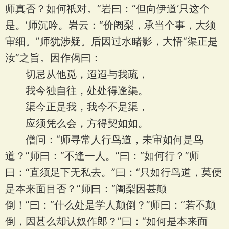
师真否？如何祇对。”岩曰：“但向伊道‘只这个
是。’师沉吟。岩云：“价阇梨，承当个事，大须
审细。”师犹涉疑。后因过水睹影，大悟“渠正是
汝”之旨。因作偈曰：
切忌从他觅，迢迢与我疏，
我今独自往，处处得逢渠。
渠今正是我，我今不是渠，
应须凭么会，方得契如如。
僧问：“师寻常人行鸟道，未审如何是鸟
道？”师曰：“不逢一人。”曰：“如何行？”师
曰：“直须足下无私去。”曰：“只如行鸟道，莫便
是本来面目否？”师曰：“阇梨因甚颠
倒！”曰：“什么处是学人颠倒？”师曰：“若不颠
倒，因甚么却认奴作郎？”曰：“如何是本来面