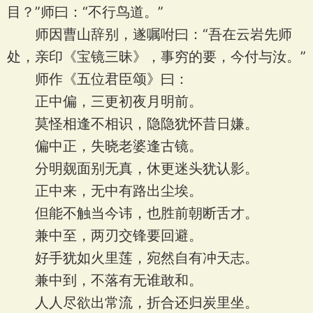
目？”师曰：“不行鸟道。”
师因曹山辞别，遂嘱咐曰：“吾在云岩先师
处，亲印《宝镜三昧》，事穷的要，今付与汝。”
师作《五位君臣颂》曰：
正中偏，三更初夜月明前。
莫怪相逢不相识，隐隐犹怀昔日嫌。
偏中正，失晓老婆逢古镜。
分明觌面别无真，休更迷头犹认影。
正中来，无中有路出尘埃。
但能不触当今讳，也胜前朝断舌才。
兼中至，两刃交锋要回避。
好手犹如火里莲，宛然自有冲天志。
兼中到，不落有无谁敢和。
人人尽欲出常流，折合还归炭里坐。