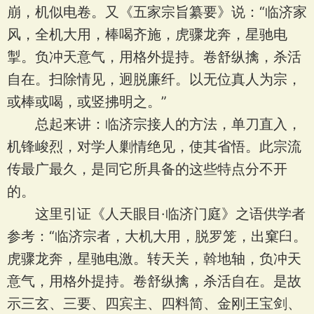
崩，机似电卷。又《五家宗旨纂要》说：“临济家
风，全机大用，棒喝齐施，虎骤龙奔，星驰电
掣。负冲天意气，用格外提持。卷舒纵擒，杀活
自在。扫除情见，迥脱廉纤。以无位真人为宗，
或棒或喝，或竖拂明之。”
总起来讲：临济宗接人的方法，单刀直入，
机锋峻烈，对学人剿情绝见，使其省悟。此宗流
传最广最久，是同它所具备的这些特点分不开
的。
这里引证《人天眼目·临济门庭》之语供学者
参考：“临济宗者，大机大用，脱罗笼，出窠臼。
虎骤龙奔，星驰电激。转天关，斡地轴，负冲天
意气，用格外提持。卷舒纵擒，杀活自在。是故
示三玄、三要、四宾主、四料简、金刚王宝剑、