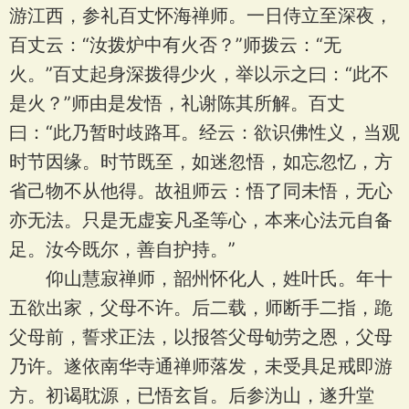
游江西，参礼百丈怀海禅师。一日侍立至深夜，
百丈云：“汝拨炉中有火否？”师拨云：“无
火。”百丈起身深拨得少火，举以示之曰：“此不
是火？”师由是发悟，礼谢陈其所解。百丈
曰：“此乃暂时歧路耳。经云：欲识佛性义，当观
时节因缘。时节既至，如迷忽悟，如忘忽忆，方
省己物不从他得。故祖师云：悟了同未悟，无心
亦无法。只是无虚妄凡圣等心，本来心法元自备
足。汝今既尔，善自护持。”
仰山慧寂禅师，韶州怀化人，姓叶氏。年十
五欲出家，父母不许。后二载，师断手二指，跪
父母前，誓求正法，以报答父母劬劳之恩，父母
乃许。遂依南华寺通禅师落发，未受具足戒即游
方。初谒耽源，已悟玄旨。后参沩山，遂升堂