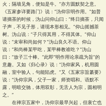
火；隔墙见角，便知是牛。”亦方圆默契之意。
《五家参详要路门》说：“沩仰宗明作用。”如普
请摘茶的时候，沩山问仰山曰：“终日摘茶，只闻
子声，不见子形，请现本形相见。”仰山摇撼茶
树。沩山说：“子只得其用，不得其体。”仰山
说：“未审和尚如何？”沩山良久不语。仰山
说：“和尚棒某甲吃，某甲棒教谁吃？”沩山
曰：“放子三十棒。”此即“明作用论亲疏为旨”的
意趣。又如《归心录》说：“沩仰家风，机用圆
融，室中验人，句能陷虎。”又《五家宗旨纂要》
说：“沩仰宗风，父子一家，师资唱和。语默不
露，明暗交驰，体用双彰，无舌人为宗，圆相明
之。”
在禅宗五家中，沩仰宗最早兴起，但衰亡也