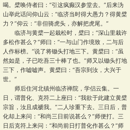
喝。檗唤侍者曰：“引这疯癫汉参堂去。”后来沩
山举此话问仰山云：“临济当时得大愚力？得黄檗
力？”仰云：“非但骑虎头，亦解把虎尾。”
临济与黄檗一起栽松时，檗曰；“深山里栽许
多松作甚么？”师曰：“一与山门作境致，二与后
人作标榜。”说了将锄头打地三下。黄檗曰：“虽
然如是，子已吃吾三十棒了也。”师又以锄头打地
三下，作嘘嘘声。黄檗曰：“吾宗到汝，大兴于
世。”
师后住河北镇州临济禅院，学侣云集。一
日，谓普化、克符二上座曰：“我欲于此建立黄檗
宗旨，汝且成褫我。”二人珍重下去。三日后，普
化却上来问：“和尚三日前说甚么？”师便打。三
日后克符上来问：“和尚前日打普化作甚么？”师