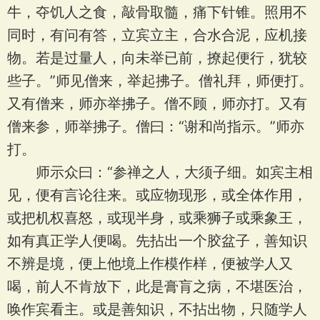
牛，夺饥人之食，敲骨取髓，痛下针锥。照用不
同时，有问有答，立宾立主，合水合泥，应机接
物。若是过量人，向未举已前，撩起便行，犹较
些子。”师见僧来，举起拂子。僧礼拜，师便打。
又有僧来，师亦举拂子。僧不顾，师亦打。又有
僧来参，师举拂子。僧曰：“谢和尚指示。”师亦
打。
师示众曰：“参禅之人，大须子细。如宾主相
见，便有言论往来。或应物现形，或全体作用，
或把机权喜怒，或现半身，或乘狮子或乘象王，
如有真正学人便喝。先拈出一个胶盆子，善知识
不辨是境，便上他境上作模作样，便被学人又
喝，前人不肯放下，此是膏肓之病，不堪医治，
唤作宾看主。或是善知识，不拈出物，只随学人