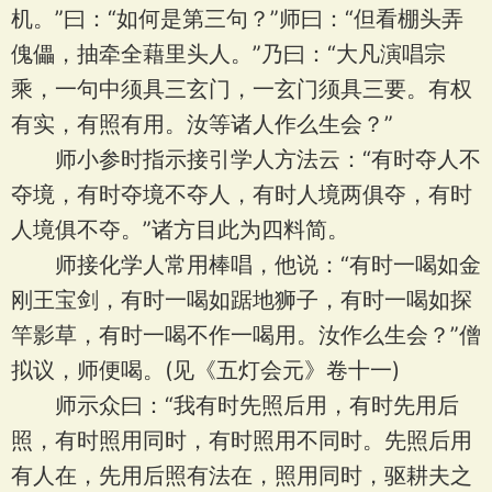
机。”曰：“如何是第三句？”师曰：“但看棚头弄
傀儡，抽牵全藉里头人。”乃曰：“大凡演唱宗
乘，一句中须具三玄门，一玄门须具三要。有权
有实，有照有用。汝等诸人作么生会？”
师小参时指示接引学人方法云：“有时夺人不
夺境，有时夺境不夺人，有时人境两俱夺，有时
人境俱不夺。”诸方目此为四料简。
师接化学人常用棒唱，他说：“有时一喝如金
刚王宝剑，有时一喝如踞地狮子，有时一喝如探
竿影草，有时一喝不作一喝用。汝作么生会？”僧
拟议，师便喝。(见《五灯会元》卷十一)
师示众曰：“我有时先照后用，有时先用后
照，有时照用同时，有时照用不同时。先照后用
有人在，先用后照有法在，照用同时，驱耕夫之