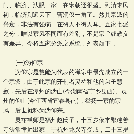
门、临济、法眼三家，在宋朝还很盛。到清末民
初，临济则遍天下，曹洞仅一角了。然其宗派的
兴衰，非法有强弱，在得人不得人耳。五家七派
之分，唯以家风不同而有差别，不是宗旨或教义
有差异。今将五家分派之系统，列表如下 。
(一)沩仰宗
沩仰宗是慧能为代表的禅宗中最先成立的一
个宗派，由于此宗的开创者灵祐和他的弟子慧
寂，先后在潭州的沩山(今湖南省宁乡县西)、袁
州的仰山(今江西省宜春县南)，举扬一家的宗
风，后世就称为沩仰宗。
灵祐禅师是福州赵氏子，十五岁依本郡建善
寺法常律师出家，于杭州龙兴寺受戒，二十三岁