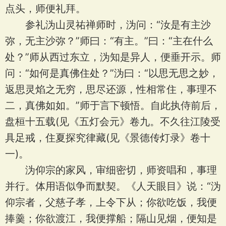
点头，师便礼拜。
参礼沩山灵祐禅师时，沩问：“汝是有主沙
弥，无主沙弥？”师曰：“有主。”曰：“主在什么
处？”师从西过东立，沩知是异人，便垂开示。师
问：“如何是真佛住处？”沩曰：“以思无思之妙，
返思灵焰之无穷，思尽还源，性相常住，事理不
二，真佛如如。”师于言下顿悟。自此执侍前后，
盘桓十五载(见《五灯会元》卷九。不久往江陵受
具足戒，住夏探究律藏(见《景德传灯录》卷十
一)。
沩仰宗的家风，审细密切，师资唱和，事理
并行。体用语似争而默契。《人天眼目》说：“沩
仰宗者，父慈子孝，上令下从；你欲吃饭，我便
捧羹；你欲渡江，我便撑船；隔山见烟，便知是