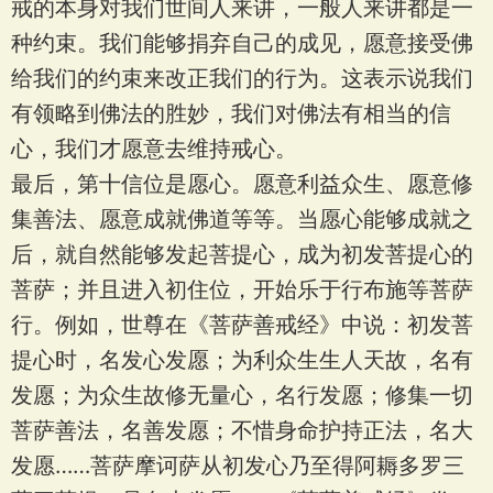
戒的本身对我们世间人来讲，一般人来讲都是一
种约束。我们能够捐弃自己的成见，愿意接受佛
给我们的约束来改正我们的行为。这表示说我们
有领略到佛法的胜妙，我们对佛法有相当的信
心，我们才愿意去维持戒心。
最后，第十信位是愿心。愿意利益众生、愿意修
集善法、愿意成就佛道等等。当愿心能够成就之
后，就自然能够发起菩提心，成为初发菩提心的
菩萨；并且进入初住位，开始乐于行布施等菩萨
行。例如，世尊在《菩萨善戒经》中说：初发菩
提心时，名发心发愿；为利众生生人天故，名有
发愿；为众生故修无量心，名行发愿；修集一切
菩萨善法，名善发愿；不惜身命护持正法，名大
发愿……菩萨摩诃萨从初发心乃至得阿耨多罗三