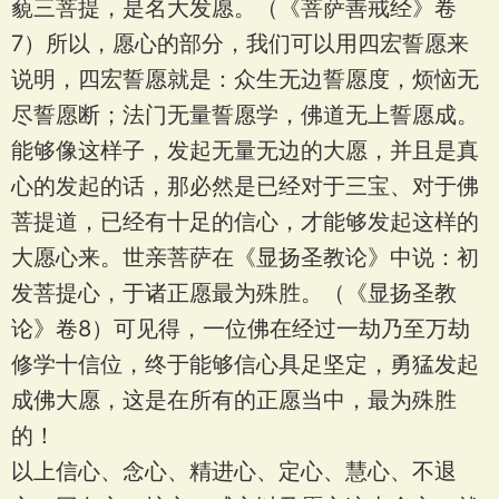
藐三菩提，是名大发愿。（《菩萨善戒经》卷
7）所以，愿心的部分，我们可以用四宏誓愿来
说明，四宏誓愿就是：众生无边誓愿度，烦恼无
尽誓愿断；法门无量誓愿学，佛道无上誓愿成。
能够像这样子，发起无量无边的大愿，并且是真
心的发起的话，那必然是已经对于三宝、对于佛
菩提道，已经有十足的信心，才能够发起这样的
大愿心来。世亲菩萨在《显扬圣教论》中说：初
发菩提心，于诸正愿最为殊胜。（《显扬圣教
论》卷8）可见得，一位佛在经过一劫乃至万劫
修学十信位，终于能够信心具足坚定，勇猛发起
成佛大愿，这是在所有的正愿当中，最为殊胜
的！
以上信心、念心、精进心、定心、慧心、不退