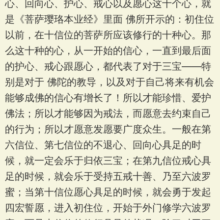
心、回向心、护心、戒心以及愿心这十个心，就
是《菩萨璎珞本业经》里面 佛所开示的：初住位
以前，在十信位的菩萨所应该修行的十种心。那
么这十种的心，从一开始的信心，一直到最后面
的护心、戒心跟愿心，都代表了对于三宝——特
别是对于 佛陀的教导，以及对于自己将来有机会
能够成佛的信心有增长了！所以才能珍惜、爱护
佛法；所以才能够因为戒法，而愿意去约束自己
的行为；所以才愿意发愿要广度众生。一般在第
六信位、第七信位的不退心、回向心具足的时
候，就一定会乐于归依三宝；在第九信位戒心具
足的时候，就会乐于受持五戒十善、乃至六波罗
蜜；当第十信位愿心具足的时候，就会勇于发起
四宏誓愿，进入初住位，开始于外门修学六波罗