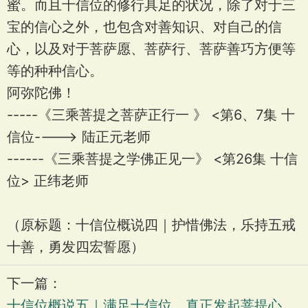
蜜。而且十信位的修行具足的状况，除了对于三
宝的信心之外，也包含对善知识、对自己的信
心，以及对于菩萨愿、菩萨行、菩萨善巧方便等
等的种种信心。
阿弥陀佛！
-----《三乘菩提之菩萨正行一 》 <第6、7集 十
信位----> 陆正元老师
------《三乘菩提之学佛正见一》 <第26集 十信
位> 正纬老师
（原标题：十信位概说四｜护惜佛法，乐持五戒
十善，勇发四宏誓愿）
下一篇：
十信位概说五｜满足十信位，真正发起菩提心